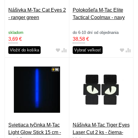
Nášivka M-Tac Cat Eyes 2
Polokošeľa M-Tac Elite
- ranger green
Tactical Coolmax - navy
skladom
do 6-10 dní od objednania
3,69
€
38,58
€
Vložiť do košíka
Vybrať veľkosť
Svietiaca tyčinka M-Tac
Nášivka M-Tac Tiger Eyes
Light Glow Stick 15 cm -
Laser Cut 2 ks - čierna-