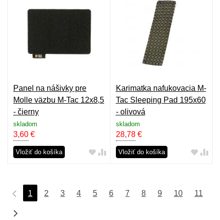
Panel na nášivky pre
Karimatka nafukovacia M-
Molle väzbu M-Tac 12x8,5
Tac Sleeping Pad 195x60
- čierny
- olivová
skladom
skladom
3,60
€
28,78
€
Vložiť do košíka
Vložiť do košíka
1
2
3
4
5
6
7
8
9
10
11