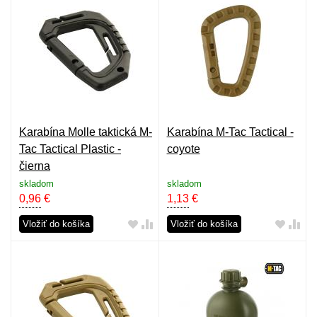
Karabína Molle taktická M-
Karabína M-Tac Tactical -
Tac Tactical Plastic -
coyote
čierna
skladom
skladom
0,96
€
1,13
€
Vložiť do košíka
Vložiť do košíka