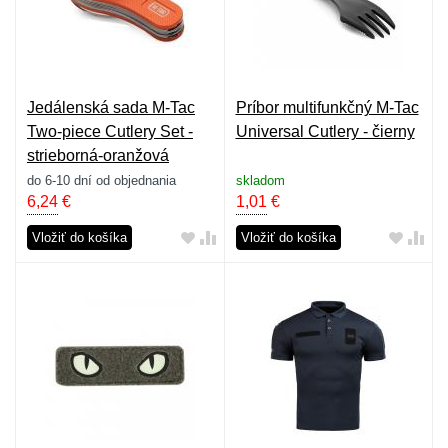
Jedálenská sada M-Tac
Príbor multifunkčný M-Tac
Two-piece Cutlery Set -
Universal Cutlery - čierny
strieborná-oranžová
do 6-10 dní od objednania
skladom
6,24
€
1,01
€
Vložiť do košíka
Vložiť do košíka