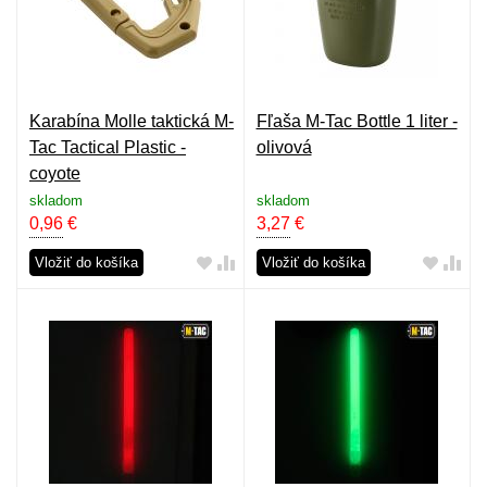
Karabína Molle taktická M-
Fľaša M-Tac Bottle 1 liter -
Tac Tactical Plastic -
olivová
coyote
skladom
skladom
0,96
€
3,27
€
Vložiť do košíka
Vložiť do košíka