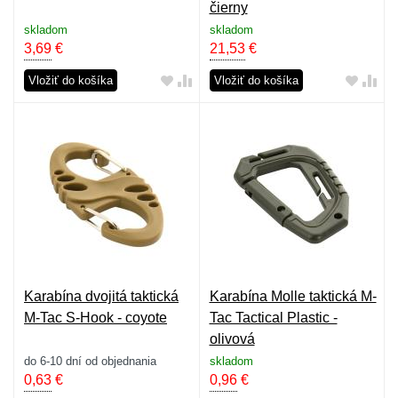
čierny
skladom
skladom
3,69
€
21,53
€
Vložiť do košíka
Vložiť do košíka
Karabína dvojitá taktická
Karabína Molle taktická M-
M-Tac S-Hook - coyote
Tac Tactical Plastic -
olivová
do 6-10 dní od objednania
skladom
0,63
€
0,96
€