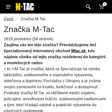
0
Úvod
Značka M-Tac
Značka M-Tac
1619 produktov (54 stránok)
Zaujíma vás len táto značka? Prevádzkujeme tiež
špecializovaný internetový obchod
Mtac.sk
, kde
nájdete všetko od tejto značky rozdelenej do kategórií
a modelových radov.
< br />M-Tac je značka, ktorá sa špecializuje na výrobu
taktického, outdoorového a vojenského vybavenia,
oblečenia a doplnkov. Pochádza z Ukrajiny a je známa
svojim zameraním na kvalitu, funkčnosť a dostupnosť.
Produkty značky M-Tac sú obľúbené medzi vojakmi,
policajtmi, airsoftovými hráčmi, outdoorovými nadšencami
a tými, ktorí hľadajú odolné a praktické vybavenie do
náročných podmienok.