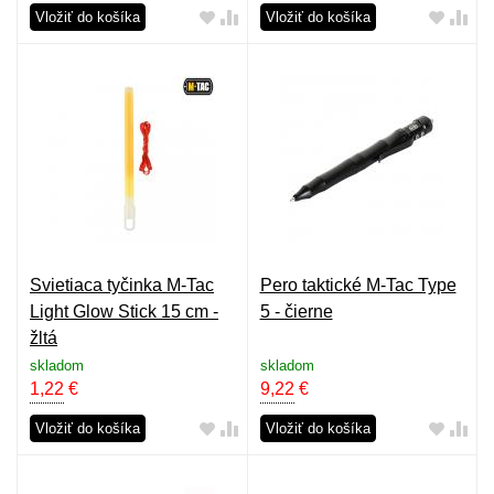
Vložiť do košíka
Vložiť do košíka
Svietiaca tyčinka M-Tac
Pero taktické M-Tac Type
Light Glow Stick 15 cm -
5 - čierne
žltá
skladom
skladom
1,22
€
9,22
€
Vložiť do košíka
Vložiť do košíka