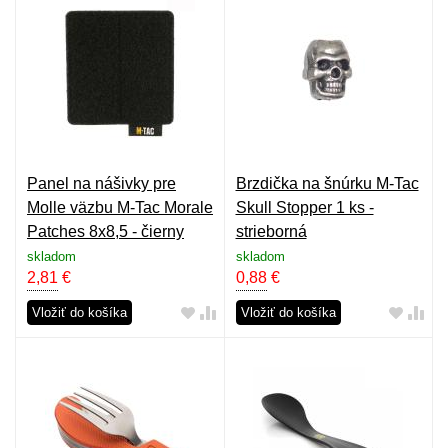
Panel na nášivky pre
Brzdička na šnúrku M-Tac
Molle väzbu M-Tac Morale
Skull Stopper 1 ks -
Patches 8x8,5 - čierny
strieborná
skladom
skladom
2,81
€
0,88
€
Vložiť do košíka
Vložiť do košíka