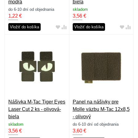
modrá
biela
do 6-10 dní od objednania
skladom
1,22
€
3,56
€
Vložiť do košíka
Vložiť do košíka
Nášivka M-Tac Tiger Eyes
Panel na nášivky pre
Laser Cut 2 ks - olivová-
Molle väzbu M-Tac 12x8,5
biela
- olivový
skladom
do 6-10 dní od objednania
3,56
€
3,60
€