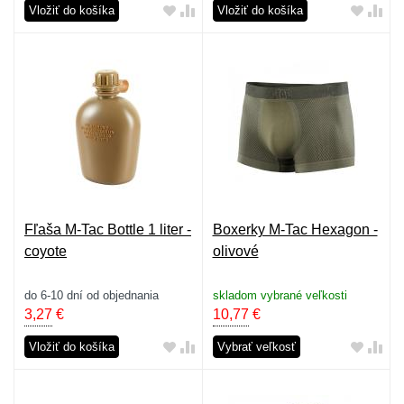
Vložiť do košíka
Vložiť do košíka
Fľaša M-Tac Bottle 1 liter -
Boxerky M-Tac Hexagon -
coyote
olivové
do 6-10 dní od objednania
skladom vybrané veľkosti
3,27
€
10,77
€
Vložiť do košíka
Vybrať veľkosť