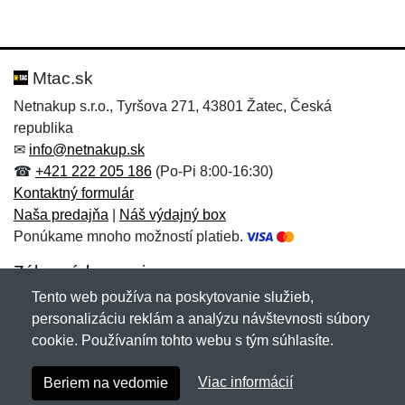
Mtac.sk
Netnakup s.r.o., Tyršova 271, 43801 Žatec, Česká
republika
✉
info@netnakup.sk
☎
+421 222 205 186
(Po-Pi 8:00-16:30)
Kontaktný formulár
Naša predajňa
|
Náš výdajný box
Ponúkame mnoho možností platieb.
Zákaznícky servis
Tento web používa na poskytovanie služieb,
Novinky emailom
personalizáciu reklám a analýzu návštevnosti súbory
cookie. Používaním tohto webu s tým súhlasíte.
Copyright © 2007-2026 (19 rokov s vami)
Netnakup.sk
&
Viac informácií
Beriem na vedomie
NetIQ
. Všetky práva vyhradené.