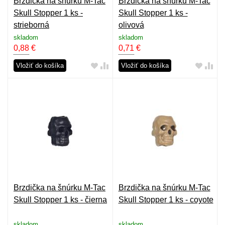
Brzdička na šnúrku M-Tac
Brzdička na šnúrku M-Tac
Skull Stopper 1 ks -
Skull Stopper 1 ks -
strieborná
olivová
skladom
skladom
0,88
€
0,71
€
Vložiť do košíka
Vložiť do košíka
Brzdička na šnúrku M-Tac
Brzdička na šnúrku M-Tac
Skull Stopper 1 ks - čierna
Skull Stopper 1 ks - coyote
skladom
skladom