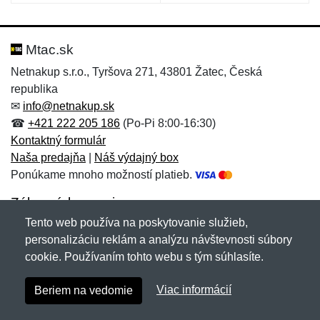
Mtac.sk
Netnakup s.r.o., Tyršova 271, 43801 Žatec, Česká
republika
✉
info@netnakup.sk
☎
+421 222 205 186
(Po-Pi 8:00-16:30)
Kontaktný formulár
Naša predajňa
|
Náš výdajný box
Ponúkame mnoho možností platieb.
Zákaznícky servis
Tento web používa na poskytovanie služieb,
Novinky emailom
personalizáciu reklám a analýzu návštevnosti súbory
cookie. Používaním tohto webu s tým súhlasíte.
Copyright © 2007-2026 (19 rokov s vami)
Netnakup.sk
&
Viac informácií
Beriem na vedomie
NetIQ
. Všetky práva vyhradené.