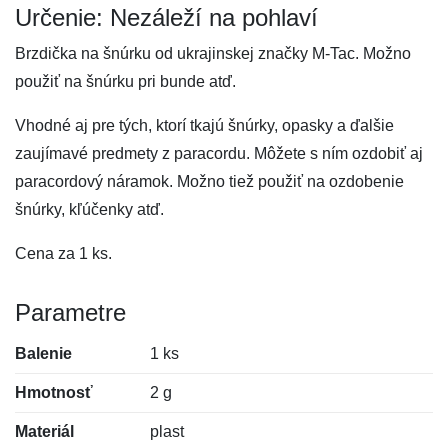
Určenie: Nezáleží na pohlaví
Brzdička na šnúrku od ukrajinskej značky M-Tac. Možno
použiť na šnúrku pri bunde atď.
Vhodné aj pre tých, ktorí tkajú šnúrky, opasky a ďalšie
zaujímavé predmety z paracordu. Môžete s ním ozdobiť aj
paracordový náramok. Možno tiež použiť na ozdobenie
šnúrky, kľúčenky atď.
Cena za 1 ks.
Parametre
Balenie
1 ks
Hmotnosť
2 g
Materiál
plast