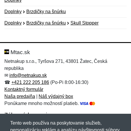
Doplnky
Doplnky
Brzdičky na šnúrku
Doplnky
Brzdičky na šnúrku
Skull Stopper
Nová recenzia
Nová otázka
Hodnotenie:
Meno:
*
*
Mtac.sk
Netnakup s.r.o., Tyršova 271, 43801 Žatec, Česká
republika
Meno:
E-mail:
*
*
✉
info@netnakup.sk
☎
+421 222 205 186
(Po-Pi 8:00-16:30)
Kontaktný formulár
Naša predajňa
|
Náš výdajný box
E-mail:
*
Ponúkame mnoho možností platieb.
Správa
*
Zákaznícky servis
Tento web používa na poskytovanie služieb,
Novinky emailom
personalizáciu reklám a analýzu návštevnosti súbory
Správa
*