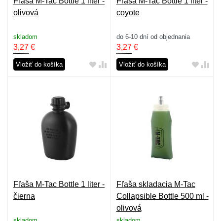
Fľaša M-Tac Bottle 1 liter -
Fľaša M-Tac Bottle 1 liter -
olivová
coyote
skladom
do 6-10 dní od objednania
3,27
€
3,27
€
Vložiť do košíka
Vložiť do košíka
Fľaša M-Tac Bottle 1 liter -
Fľaša skladacia M-Tac
čierna
Collapsible Bottle 500 ml -
olivová
skladom
skladom