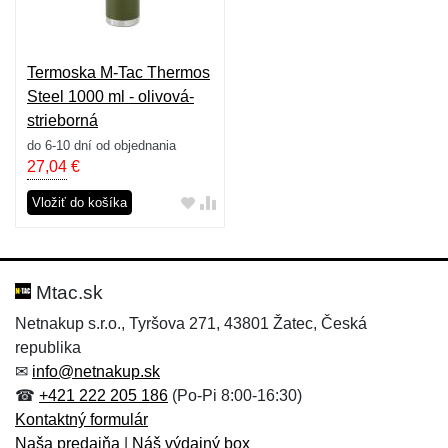
Termoska M-Tac Thermos
Steel 1000 ml - olivová-
strieborná
do 6-10 dní od objednania
27,04
€
Vložiť do košíka
Mtac.sk
Netnakup s.r.o., Tyršova 271, 43801 Žatec, Česká
republika
✉
info@netnakup.sk
☎
+421 222 205 186
(Po-Pi 8:00-16:30)
Kontaktný formulár
Naša predajňa
|
Náš výdajný box