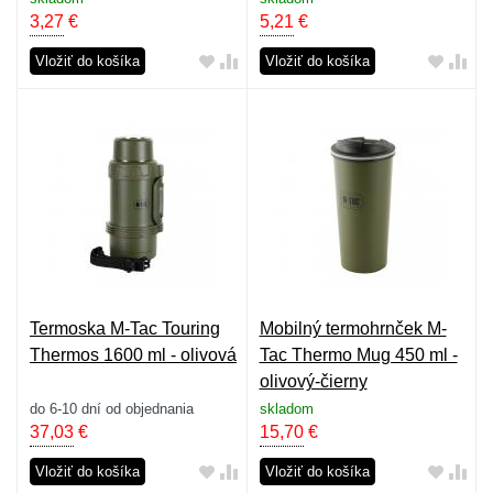
3,27
€
5,21
€
Vložiť do košíka
Vložiť do košíka
Termoska M-Tac Touring
Mobilný termohrnček M-
Thermos 1600 ml - olivová
Tac Thermo Mug 450 ml -
olivový-čierny
do 6-10 dní od objednania
skladom
37,03
€
15,70
€
Vložiť do košíka
Vložiť do košíka