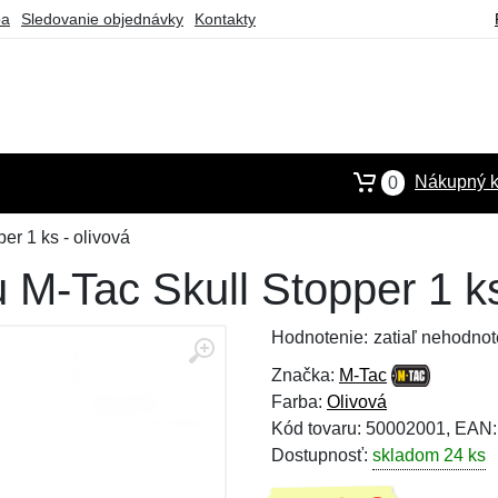
ba
Sledovanie objednávky
Kontakty
Nákupný k
0
er 1 ks - olivová
 M-Tac Skull Stopper 1 ks
Hodnotenie:
zatiaľ nehodnot
Značka:
M-Tac
Farba:
Olivová
Kód tovaru: 50002001, EAN
Dostupnosť:
skladom 24 ks