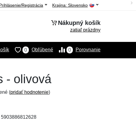
Prihlásenie/Registrácia
Krajina:
Slovensko
Nákupný košík
zatiaľ prázdny
ošík
Obľúbené
Porovnanie
0
0
 - olivová
ené (
pridať hodnotenie
)
: 5903886812628