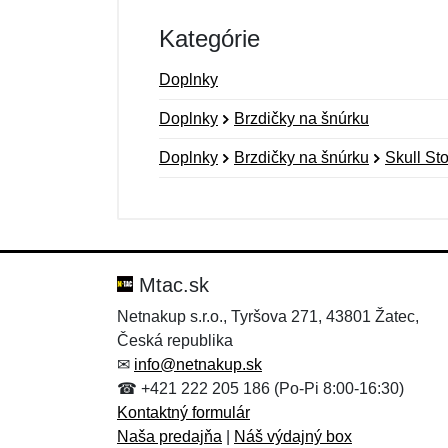
Kategórie
Doplnky
Doplnky
Brzdičky na šnúrku
Doplnky
Brzdičky na šnúrku
Skull St
Nová recenzia
Nová otázka
Hodnotenie:
Meno:
*
*
Mtac.sk
Netnakup s.r.o., Tyršova 271, 43801 Žatec,
Česká republika
Správa
Správa
*
*
✉
info@netnakup.sk
☎ +421 222 205 186 (Po-Pi 8:00-16:30)
Kontaktný formulár
Naša predajňa
|
Náš výdajný box