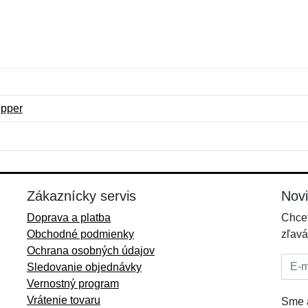
opper
Meno:
E-mail:
*
*
E-mail:
*
Zákaznícky servis
Nov
Doprava a platba
Chcet
Obchodné podmienky
zľavá
Ochrana osobných údajov
E-mai
Sledovanie objednávky
Vernostný program
Vrátenie tovaru
Sme a