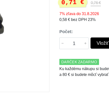
0,71 €
0,76 €
7% zľava do 31.8.2026
0,58 € bez DPH 23%
Počet:
Vloži
DARČEK ZADARMO
Ku každému nákupu si budet
a 80 € si budete môcť vybrať