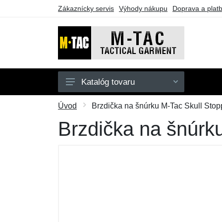
Zákaznícky servis
Výhody nákupu
Doprava a plat
Katalóg tovaru
Pánske
Úvod
Brzdička na šnúrku M-Tac Skull Stopp
Dámske
Brzdička na šnúrku
Doplnky
Obuv a ponožky
Outdoor
Taktické vybavenie
Darčekové poukazy