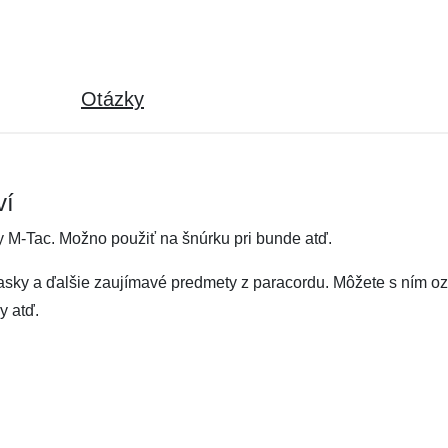
Otázky
ví
y M-Tac. Možno použiť na šnúrku pri bunde atď.
 opasky a ďalšie zaujímavé predmety z paracordu. Môžete s ním 
y atď.