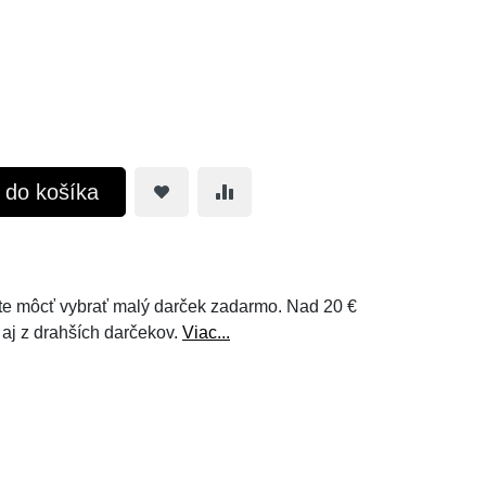
ť do košíka
e môcť vybrať malý darček zadarmo. Nad 20 €
 aj z drahších darčekov.
Viac...