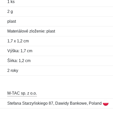
1 ks
2 g
plast
Materiálové zloženie: plast
1,7 x 1,2 cm
Výška: 1,7 cm
Šírka: 1,2 cm
2 roky
M-TAC sp. z o.o.
Stefana Starzyńskiego 87, Dawidy Bankowe, Poland