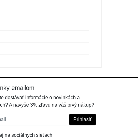
inky emailom
e dostávať informácie o novinkách a
ch? A navyše 3% zľavu na váš prvý nákup?
l:
Prihlásiť
j na sociálnych sieťach: