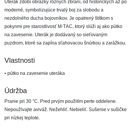
Uterák zdobí obrázky rôznych zbraní, od historických až po
moderné, symbolizujúce trvalý boj za slobodu a
nezdolného ducha bojovníkov. Je opatrený štítkom s
pokynmi pre starostlivosť M-TAC, ktorý slúži aj ako pútko
na zavesenie. Uterák je dodávaný so sieťovaným
puzdrom, ktoré sa zapína sťahovacou šnúrkou a zarážkou.
Vlastnosti
• pútko na zavesenie uteráka
Údržba
Pranie pri 30 °C. Pred prvým použitím perte oddelene.
Nepoužívajte aviváž. Nežehliť. Nebieliť. Sušenie v sušičke
pri nízkej teplote.