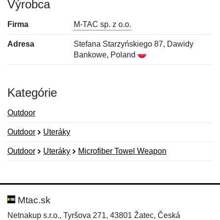
Výrobca
Firma
M-TAC sp. z o.o.
Adresa
Stefana Starzyńskiego 87, Dawidy
Bankowe, Poland
Kategórie
Outdoor
Outdoor
Uteráky
Outdoor
Uteráky
Microfiber Towel Weapon
Nová recenzia
Nová otázka
Hodnotenie:
Meno:
*
*
Mtac.sk
Netnakup s.r.o., Tyršova 271, 43801 Žatec, Česká