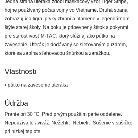
Jedna strana uteráka zdobí maskáčový vzor Tiger Stripe,
hojne používaný počas vojny vo Vietname. Druhá strana
zobrazujúca tigra, prvky zbraní a plamene v legendárnom
štýle starej školy. Na boku je pripevnený štítok s pokynmi
pre starostlivosť M-TAC, ktorý slúži aj ako pútko na
zavesenie. Uterák je dodávaný so sieťovaným puzdrom,
ktoré sa zapína sťahovacou šnúrkou a zarážkou.
Vlastnosti
• pútko na zavesenie uteráka
Údržba
Pranie pri 30 °C. Pred prvým použitím perte oddelene.
Nepoužívajte aviváž. Nežehliť. Nebieliť. Sušenie v sušičke
pri nízkej teplote.