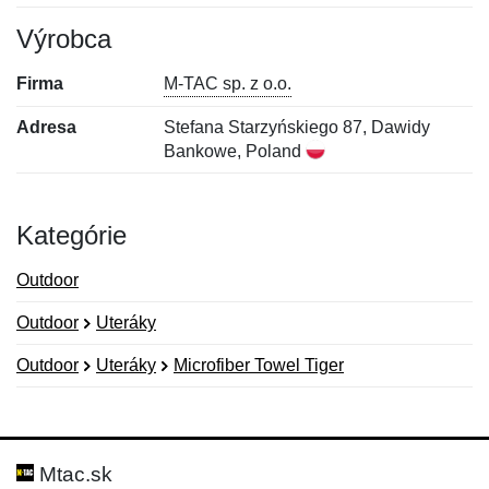
Výrobca
Firma
M-TAC sp. z o.o.
Adresa
Stefana Starzyńskiego 87, Dawidy
Bankowe, Poland
Kategórie
Outdoor
Outdoor
Uteráky
Outdoor
Uteráky
Microfiber Towel Tiger
Nová recenzia
Nová otázka
Hodnotenie:
Meno:
*
*
Mtac.sk