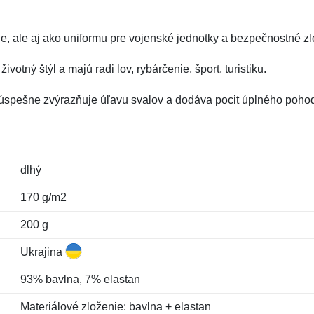
, ale aj ako uniformu pre vojenské jednotky a bezpečnostné z
ivotný štýl a majú radi lov, rybárčenie, šport, turistiku.
et úspešne zvýrazňuje úľavu svalov a dodáva pocit úplného pohod
dlhý
170 g/m2
200 g
Ukrajina
93% bavlna, 7% elastan
Materiálové zloženie: bavlna + elastan