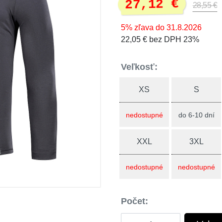
27,12 €
28,55 €
5% zľava do 31.8.2026
22,05 € bez DPH 23%
Veľkosť:
XS
S
nedostupné
do 6-10 dní
XXL
3XL
nedostupné
nedostupné
Počet: