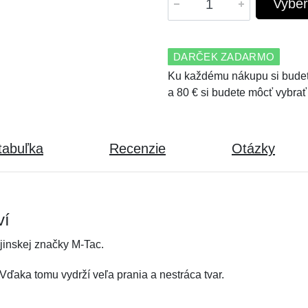
Vyber
DARČEK ZADARMO
Ku každému nákupu si budet
a 80 € si budete môcť vybrať
tabuľka
Recenzie
Otázky
ví
jinskej značky M-Tac.
Vďaka tomu vydrží veľa prania a nestráca tvar.