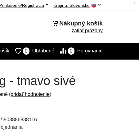
Prihlásenie/Registrácia
Krajina:
Slovensko
Nákupný košík
zatiaľ prázdny
ošík
Obľúbené
Porovnanie
0
0
g - tmavo sivé
ené (
pridať hodnotenie
)
: 5903886838116
objednania