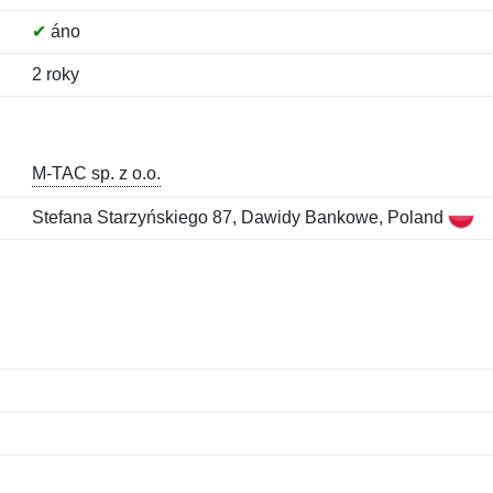
✔
áno
2 roky
M-TAC sp. z o.o.
Stefana Starzyńskiego 87, Dawidy Bankowe, Poland