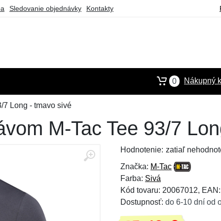
ba
Sledovanie objednávky
Kontakty
Nákupný k
0
/7 Long - tmavo sivé
kávom M-Tac Tee 93/7 Lon
Hodnotenie:
zatiaľ nehodnot
Značka:
M-Tac
Farba:
Sivá
Kód tovaru: 20067012, EAN
Dostupnosť:
do 6-10 dní od 