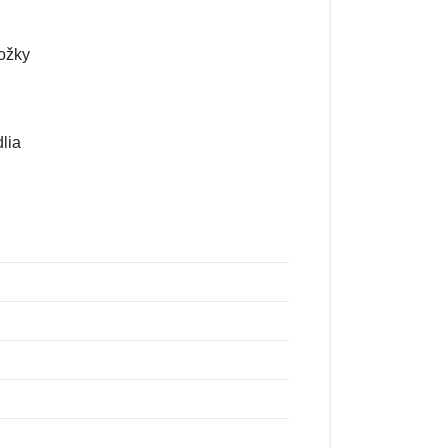
ložky
lia