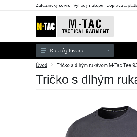
Zákaznícky servis
Výhody nákupu
Doprava a plat
Katalóg tovaru
Pánske
Úvod
Tričko s dlhým rukávom M-Tac Tee 93
Dámske
Tričko s dlhým ru
Doplnky
Obuv a ponožky
Outdoor
Taktické vybavenie
Darčekové poukazy