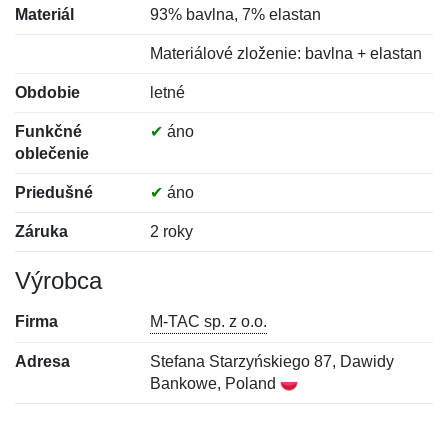
Materiál
93% bavlna, 7% elastan
Materiálové zloženie: bavlna + elastan
Obdobie
letné
Funkčné
✔
áno
oblečenie
Priedušné
✔
áno
Záruka
2 roky
Výrobca
Firma
M-TAC sp. z o.o.
Adresa
Stefana Starzyńskiego 87, Dawidy
Bankowe, Poland