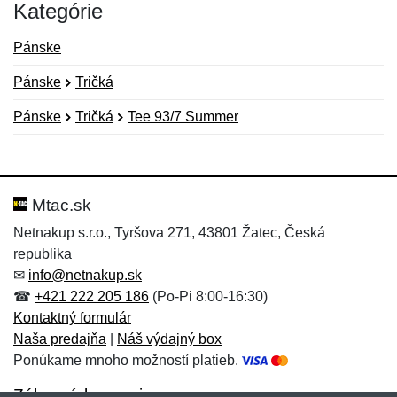
Kategórie
Pánske
Pánske
Tričká
Pánske
Tričká
Tee 93/7 Summer
Nová recenzia
Nová otázka
Hodnotenie:
Meno:
*
*
Mtac.sk
Netnakup s.r.o., Tyršova 271, 43801 Žatec, Česká
republika
Meno:
E-mail:
*
*
✉
info@netnakup.sk
☎
+421 222 205 186
(Po-Pi 8:00-16:30)
Kontaktný formulár
Naša predajňa
|
Náš výdajný box
E-mail:
*
Ponúkame mnoho možností platieb.
Správa
*
Zákaznícky servis