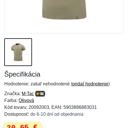
Špecifikácia
Hodnotenie:
zatiaľ nehodnotené (
pridať hodnotenie
)
Značka:
M-Tac
Farba:
Olivová
Kód tovaru: 20092003, EAN: 5903886883031
Dostupnosť:
do 6-10 dní od objednania
20,65 €