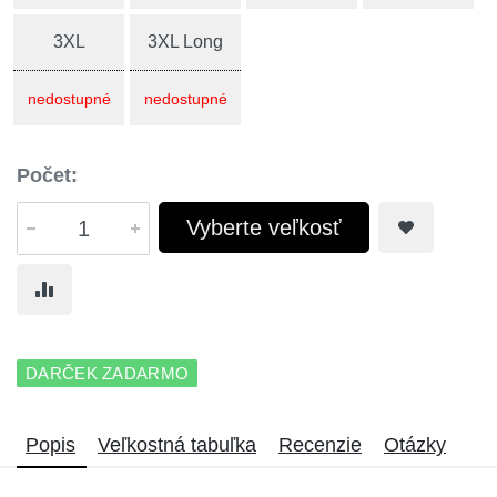
3XL
3XL Long
nedostupné
nedostupné
Počet:
Vyberte veľkosť
DARČEK ZADARMO
Popis
Veľkostná tabuľka
Recenzie
Otázky