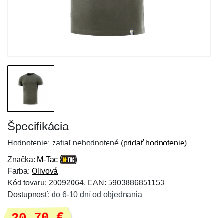
Špecifikácia
Hodnotenie:
zatiaľ nehodnotené (
pridať hodnotenie
)
Značka:
M-Tac
Farba:
Olivová
Kód tovaru: 20092064, EAN: 5903886851153
Dostupnosť:
do 6-10 dní od objednania
20,70 €