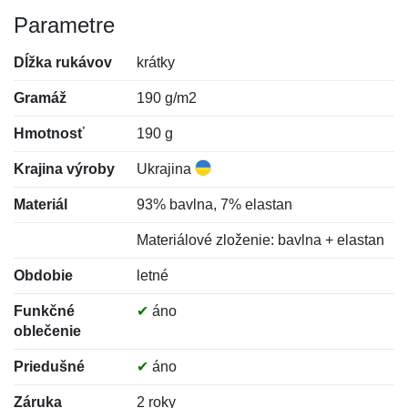
Parametre
Dĺžka rukávov
krátky
Gramáž
190 g/m2
Hmotnosť
190 g
Krajina výroby
Ukrajina
Materiál
93% bavlna, 7% elastan
Materiálové zloženie: bavlna + elastan
Obdobie
letné
Funkčné
✔
áno
oblečenie
Priedušné
✔
áno
Záruka
2 roky