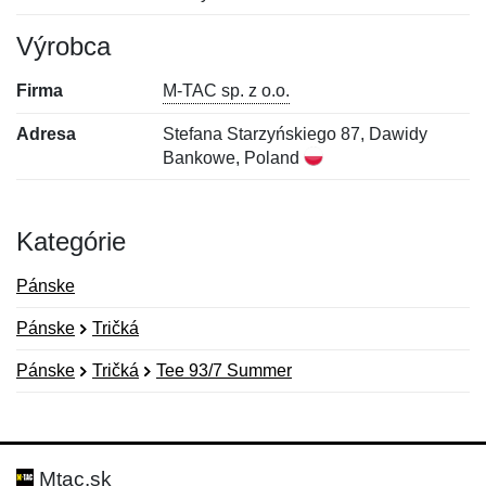
Výrobca
Firma
M-TAC sp. z o.o.
Adresa
Stefana Starzyńskiego 87, Dawidy
Bankowe, Poland
Kategórie
Pánske
Pánske
Tričká
Pánske
Tričká
Tee 93/7 Summer
Nová recenzia
Nová otázka
Hodnotenie:
Meno:
*
*
Mtac.sk