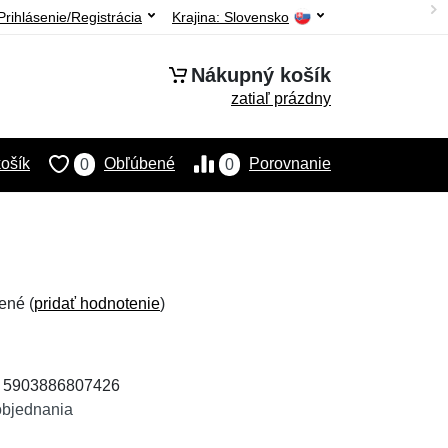
Prihlásenie/Registrácia
Krajina:
Slovensko
Nákupný košík
zatiaľ prázdny
ošík
Obľúbené
Porovnanie
0
0
ené (
pridať hodnotenie
)
: 5903886807426
objednania