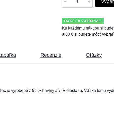
Vyber
DARČEK ZADARMO
Ku každému nákupu si budet
a 80 € si budete môcť vybrať
tabuľka
Recenzie
Otázky
Tac je vyrobené z 93 % bavlny a 7 % elastanu. Vďaka tomu vydrž