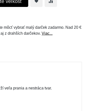
te veľkosť
e môcť vybrať malý darček zadarmo. Nad 20 €
 aj z drahších darčekov.
Viac...
í veľa prania a nestráca tvar.