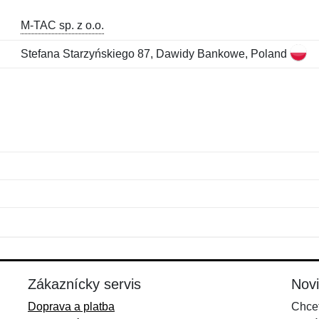
M-TAC sp. z o.o.
Stefana Starzyńskiego 87, Dawidy Bankowe, Poland
Meno:
E-mail:
*
*
E-mail:
*
Zákaznícky servis
Nov
Doprava a platba
Chcet