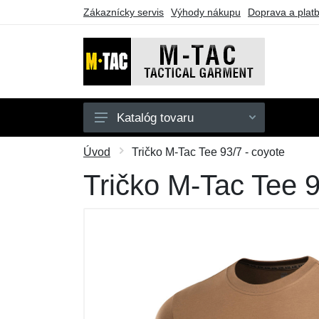
Zákaznícky servis
Výhody nákupu
Doprava a plat
Katalóg tovaru
Pánske
Úvod
Tričko M-Tac Tee 93/7 - coyote
Dámske
Tričko M-Tac Tee 9
Doplnky
Obuv a ponožky
Outdoor
Taktické vybavenie
Darčekové poukazy