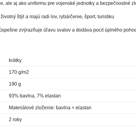
, ale aj ako uniformu pre vojenské jednotky a bezpečnostné z
ivotný štýl a majú radi lov, rybárčenie, šport, turistiku
et úspešne zvýrazňuje úľavu svalov a dodáva pocit úplného pohod
krátky
170 g/m2
190 g
93% bavlna, 7% elastan
Materiálové zloženie: bavlna + elastan
2 roky