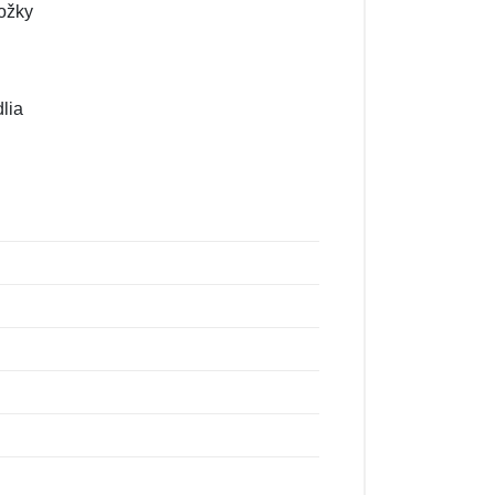
ložky
lia