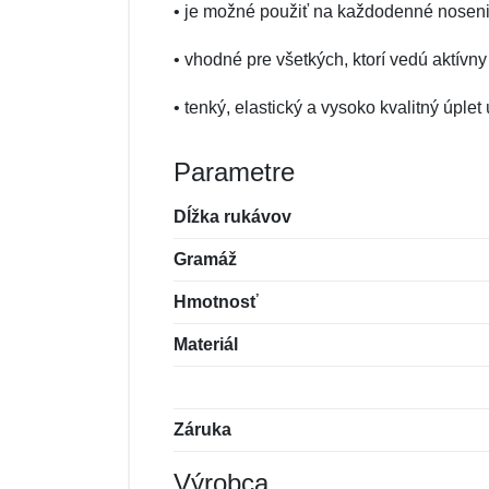
• je možné použiť na každodenné nosenie
• vhodné pre všetkých, ktorí vedú aktívny ž
• tenký, elastický a vysoko kvalitný úpl
Parametre
Dĺžka rukávov
Gramáž
Hmotnosť
Materiál
Záruka
Výrobca