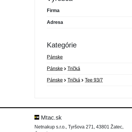
Firma
Adresa
Kategórie
Pánske
Pánske
Tričká
Pánske
Tričká
Tee 93/7
Nová recenzia
Nová otázka
Hodnotenie:
Meno:
*
*
Mtac.sk
Netnakup s.r.o., Tyršova 271, 43801 Žatec,