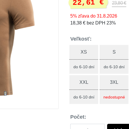
22,61 €
23,80 €
5% zľava do 31.8.2026
18,38 € bez DPH 23%
Veľkosť:
XS
S
do 6-10 dní
do 6-10 dní
XXL
3XL
do 6-10 dní
nedostupné
Počet: