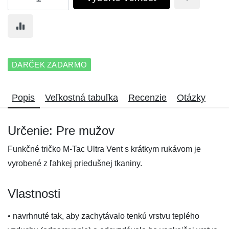
DARČEK ZADARMO
Popis
Veľkostná tabuľka
Recenzie
Otázky
Určenie: Pre mužov
Funkčné tričko M-Tac Ultra Vent s krátkym rukávom je
vyrobené z ľahkej priedušnej tkaniny.
Vlastnosti
• navrhnuté tak, aby zachytávalo tenkú vrstvu teplého