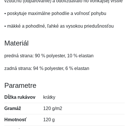
vzduchu (odparovanie) a odovzdávalo ho vonkajšej vrstve
• poskytuje maximálne pohodlie a voľnosť pohybu
• mäkké a pohodlné, ľahké as vysokou priedušnosťou
Materiál
predná strana: 90 % polyester, 10 % elastan
zadná strana: 94 % polyester, 6 % elastan
Parametre
Dĺžka rukávov
krátky
Gramáž
120 g/m2
Hmotnosť
120 g