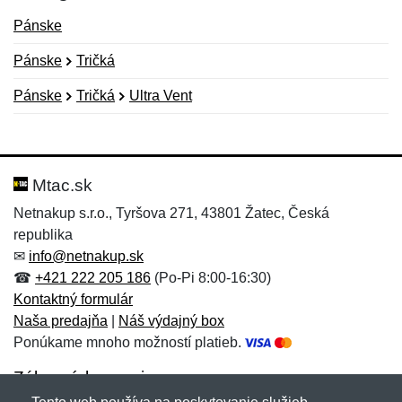
Pánske
Pánske
Tričká
Pánske
Tričká
Ultra Vent
Nová recenzia
Nová otázka
Hodnotenie:
Meno:
*
*
Mtac.sk
Netnakup s.r.o., Tyršova 271, 43801 Žatec, Česká
republika
Meno:
E-mail:
*
*
✉
info@netnakup.sk
☎
+421 222 205 186
(Po-Pi 8:00-16:30)
Kontaktný formulár
Naša predajňa
|
Náš výdajný box
E-mail:
*
Ponúkame mnoho možností platieb.
Správa
*
Zákaznícky servis