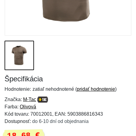
Špecifikácia
Hodnotenie:
zatiaľ nehodnotené (
pridať hodnotenie
)
Značka:
M-Tac
Farba:
Olivová
Kód tovaru: 70012001, EAN: 5903886816343
Dostupnosť:
do 6-10 dní od objednania
18,68 €