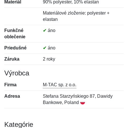
Materiál
90% polyester, 10% elastan
Materiálové zloženie: polyester +
elastan
Funkčné
✔
áno
oblečenie
Priedušné
✔
áno
Záruka
2 roky
Výrobca
Firma
M-TAC sp. z o.o.
Adresa
Stefana Starzyńskiego 87, Dawidy
Bankowe, Poland
Kategórie