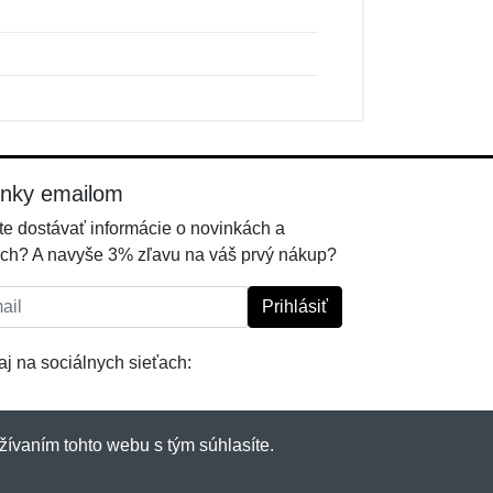
inky emailom
e dostávať informácie o novinkách a
ch? A navyše 3% zľavu na váš prvý nákup?
l:
Prihlásiť
j na sociálnych sieťach:
žívaním tohto webu s tým súhlasíte.