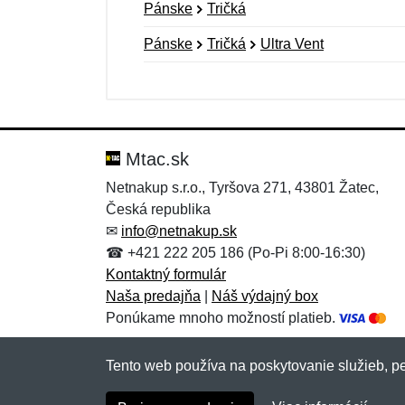
Pánske
Tričká
Pánske
Tričká
Ultra Vent
Nová recenzia
Nová otázka
Hodnotenie:
Meno:
*
*
Mtac.sk
Netnakup s.r.o., Tyršova 271, 43801 Žatec,
Česká republika
Správa
Správa
*
*
✉
info@netnakup.sk
☎ +421 222 205 186 (Po-Pi 8:00-16:30)
Kontaktný formulár
Naša predajňa
|
Náš výdajný box
Ponúkame mnoho možností platieb.
Tento web používa na poskytovanie služieb, pe
Pridať
Pridať