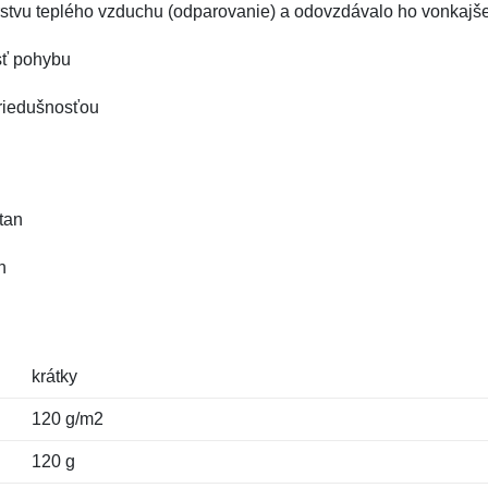
vrstvu teplého vzduchu (odparovanie) a odovzdávalo ho vonkajše
sť pohybu
riedušnosťou
tan
n
krátky
120 g/m2
120 g