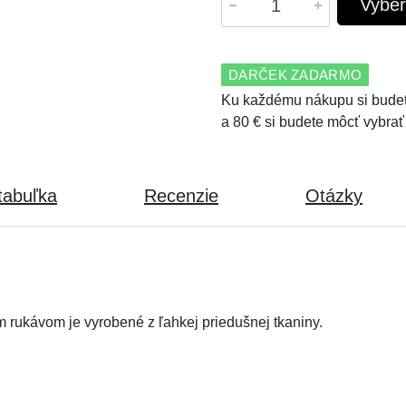
Vyber
DARČEK ZADARMO
Ku každému nákupu si budet
a 80 € si budete môcť vybrať
tabuľka
Recenzie
Otázky
m rukávom je vyrobené z ľahkej priedušnej tkaniny.