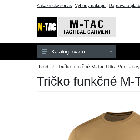
Zákaznícky servis
Výhody nákupu
Doprava a plat
Katalóg tovaru
Pánske
Úvod
Tričko funkčné M-Tac Ultra Vent - coy
Dámske
Tričko funkčné M-T
Doplnky
Obuv a ponožky
Outdoor
Taktické vybavenie
Darčekové poukazy