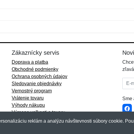
Meno:
E-mail:
*
*
E-mail:
*
Zákaznícky servis
Nov
Doprava a platba
Chcet
Obchodné podmienky
zľavá
Ochrana osobných údajov
E-mai
Sledovanie objednávky
Vernostný program
Vrátenie tovaru
Sme a
Výhody nákupu
Výmena veľkosti a tovaru
Viac informácií...
rsonalizáciu reklám a analýzu návštevnosti súbory cookie. Pou