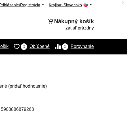
Prihlásenie/Registrácia
Krajina:
Slovensko
Nákupný košík
zatiaľ prázdny
ošík
Obľúbené
Porovnanie
0
0
ené (
pridať hodnotenie
)
: 5903886879263