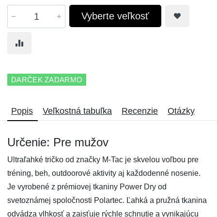
Vyberte veľkosť
DARČEK ZADARMO
Popis
Veľkostná tabuľka
Recenzie
Otázky
Určenie: Pre mužov
Ultraľahké tričko od značky M-Tac je skvelou voľbou pre
tréning, beh, outdoorové aktivity aj každodenné nosenie.
Je vyrobené z prémiovej tkaniny Power Dry od
svetoznámej spoločnosti Polartec. Ľahká a pružná tkanina
odvádza vlhkosť a zaisťuje rýchle schnutie a vynikajúcu