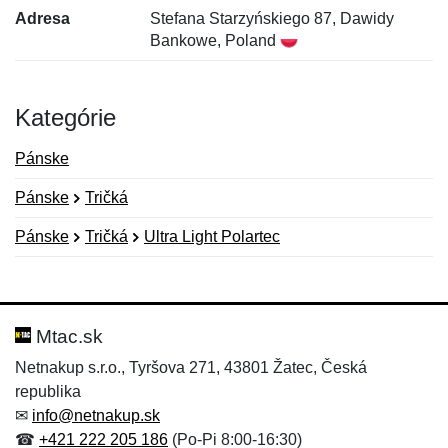
Adresa
Stefana Starzyńskiego 87, Dawidy
Bankowe, Poland
Kategórie
Pánske
Pánske
Tričká
Pánske
Tričká
Ultra Light Polartec
Nová recenzia
Nová otázka
Hodnotenie:
Meno:
*
*
Mtac.sk
Netnakup s.r.o., Tyršova 271, 43801 Žatec, Česká
republika
Meno:
E-mail:
*
*
✉
info@netnakup.sk
☎
+421 222 205 186
(Po-Pi 8:00-16:30)