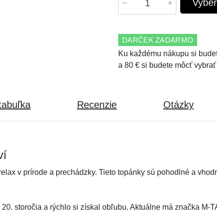
Vyber
DARČEK ZADARMO
Ku každému nákupu si budet
a 80 € si budete môcť vybrať
tabuľka
Recenzie
Otázky
ví
 relax v prírode a prechádzky. Tieto topánky sú pohodlné a vho
ci 20. storočia a rýchlo si získal obľubu. Aktuálne má značka M-