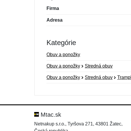
Firma
Adresa
Kategórie
Obuv a ponožky
Obuv a ponožky
Stredná obuv
Obuv a ponožky
Stredná obuv
Tramp
Nová recenzia
Nová otázka
Hodnotenie:
Meno:
*
*
Mtac.sk
Netnakup s.r.o., Tyršova 271, 43801 Žatec,
Česká republika