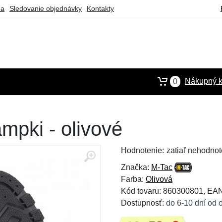
ba
Sledovanie objednávky
Kontakty
Nákupný k
0
mpki - olivové
Hodnotenie:
zatiaľ nehodnot
Značka:
M-Tac
Farba:
Olivová
Kód tovaru: 860300801, EA
Dostupnosť:
do 6-10 dní od 