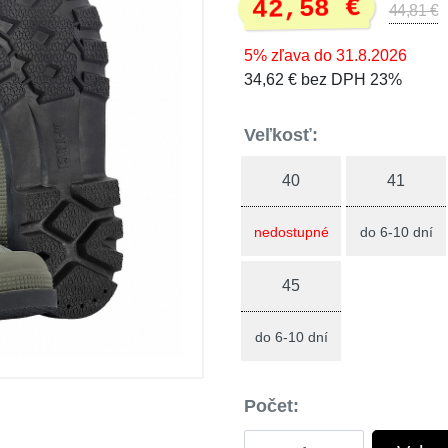
42,58 €
44,81 €
5% zľava do 31.8.2026
34,62 € bez DPH 23%
Veľkosť:
40
41
nedostupné
do 6-10 dní
45
do 6-10 dní
Počet: