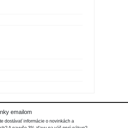
inky emailom
e dostávať informácie o novinkách a
ch? A navyše 3% zľavu na váš prvý nákup?