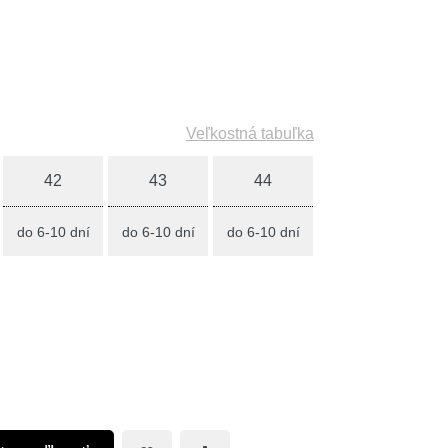
Veľkostná tabuľka
42
43
44
do 6-10 dní
do 6-10 dní
do 6-10 dní