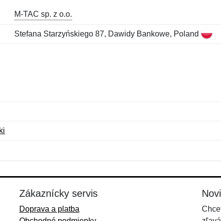
M-TAC sp. z o.o.
Stefana Starzyńskiego 87, Dawidy Bankowe, Poland
ki
Meno:
E-mail:
*
*
E-mail:
*
Zákaznícky servis
Nov
Doprava a platba
Chcet
Obchodné podmienky
zľavá