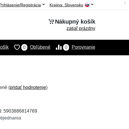
Prihlásenie/Registrácia
Krajina:
Slovensko
Nákupný košík
zatiaľ prázdny
ošík
Obľúbené
Porovnanie
0
0
ené (
pridať hodnotenie
)
N: 5903886814769
objednania