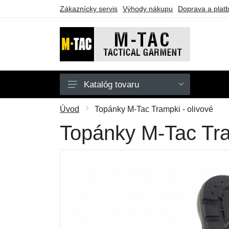
Zákaznícky servis
Výhody nákupu
Doprava a plat
Katalóg tovaru
Pánske
Úvod
Topánky M-Tac Trampki - olivové
Dámske
Topánky M-Tac Tra
Doplnky
Obuv a ponožky
Outdoor
Taktické vybavenie
Darčekové poukazy