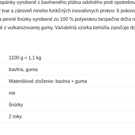
é topánky vyrobené z bavlneného plátna odolného proti opotrebo
ký tvar a zároveň mnoho funkčných inovatívnych prvkov: 6 pokov
 pevné šnúrky vyrobené zo 100 % polyesteru bezpečne držia no
é z vulkanizovanej gumy. Variabilná vzorka behúňa zaručuje do
1100 g = 1,1 kg
bavlna, guma
Materiálové zloženie: bavlna + guma
nie
šnúrky
2 roky