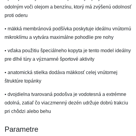
odolným voči olejom a benzínu, ktorý má zvýšenú odolnosť
proti oderu
• mäkká membránová podšívka poskytuje ideálnu vnútornú
mikroklímu a vytvára maximálne pohodlie pre nohy
• vďaka použitiu špeciálneho kopyta je tento model ideálny
pre dlhé túry a významné športové aktivity
• anatomická stielka dodáva mäkkosť celej vnútornej
štruktúre topánky
• dvojdielna tvarovaná podošva je vodotesná a extrémne
odolná, zatiaľ čo viaczmenný dezén udržuje dobrú trakciu
pri chôdzi alebo behu
Parametre