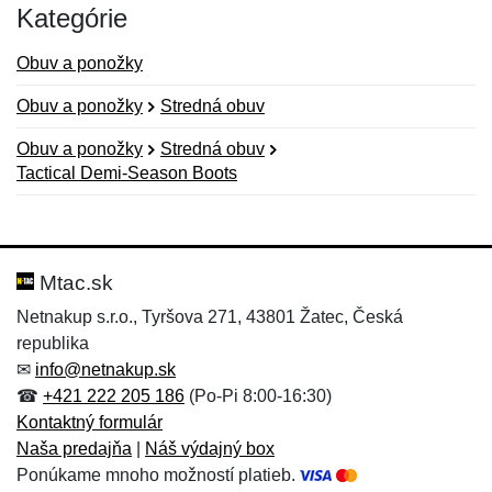
Kategórie
Obuv a ponožky
Obuv a ponožky
Stredná obuv
Obuv a ponožky
Stredná obuv
Tactical Demi-Season Boots
Nová recenzia
Nová otázka
Hodnotenie:
Meno:
*
*
Mtac.sk
Netnakup s.r.o., Tyršova 271, 43801 Žatec, Česká
republika
Meno:
E-mail:
*
*
✉
info@netnakup.sk
☎
+421 222 205 186
(Po-Pi 8:00-16:30)
Kontaktný formulár
Naša predajňa
|
Náš výdajný box
E-mail:
*
Ponúkame mnoho možností platieb.
Správa
*