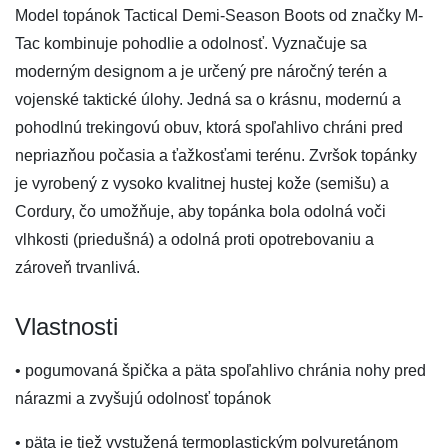
Model topánok Tactical Demi-Season Boots od značky M-
Tac kombinuje pohodlie a odolnosť. Vyznačuje sa
moderným designom a je určený pre náročný terén a
vojenské taktické úlohy. Jedná sa o krásnu, modernú a
pohodlnú trekingovú obuv, ktorá spoľahlivo chráni pred
nepriazňou počasia a ťažkosťami terénu. Zvršok topánky
je vyrobený z vysoko kvalitnej hustej kože (semišu) a
Cordury, čo umožňuje, aby topánka bola odolná voči
vlhkosti (priedušná) a odolná proti opotrebovaniu a
zároveň trvanlivá.
Vlastnosti
• pogumovaná špička a päta spoľahlivo chránia nohy pred
nárazmi a zvyšujú odolnosť topánok
• päta je tiež vystužená termoplastickým polyuretánom