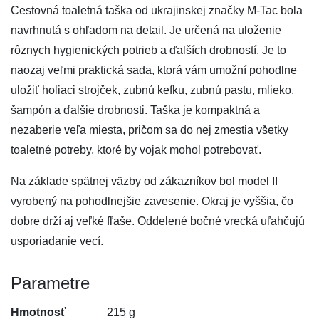
Cestovná toaletná taška od ukrajinskej značky M-Tac bola
navrhnutá s ohľadom na detail. Je určená na uloženie
rôznych hygienických potrieb a ďalších drobností. Je to
naozaj veľmi praktická sada, ktorá vám umožní pohodlne
uložiť holiaci strojček, zubnú kefku, zubnú pastu, mlieko,
šampón a ďalšie drobnosti. Taška je kompaktná a
nezaberie veľa miesta, pričom sa do nej zmestia všetky
toaletné potreby, ktoré by vojak mohol potrebovať.
Na základe spätnej väzby od zákazníkov bol model II
vyrobený na pohodlnejšie zavesenie. Okraj je vyššia, čo
dobre drží aj veľké fľaše. Oddelené bočné vrecká uľahčujú
usporiadanie vecí.
Parametre
Hmotnosť
215 g