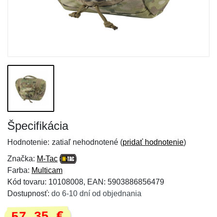
Špecifikácia
Hodnotenie:
zatiaľ nehodnotené (
pridať hodnotenie
)
Značka:
M-Tac
Farba:
Multicam
Kód tovaru: 10108008, EAN: 5903886856479
Dostupnosť:
do 6-10 dní od objednania
57,35 €