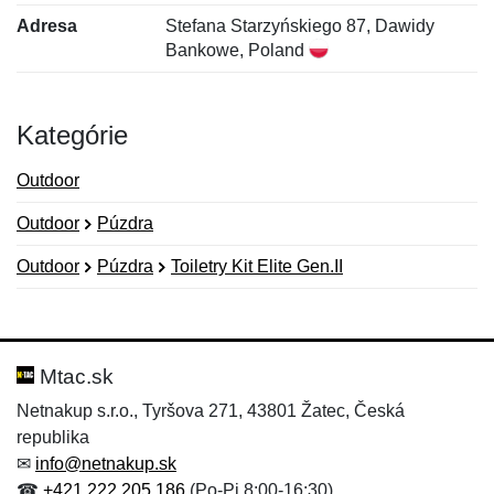
Adresa
Stefana Starzyńskiego 87, Dawidy
Bankowe, Poland
Kategórie
Outdoor
Outdoor
Púzdra
Outdoor
Púzdra
Toiletry Kit Elite Gen.II
Nová recenzia
Nová otázka
Hodnotenie:
Meno:
*
*
Mtac.sk
Netnakup s.r.o., Tyršova 271, 43801 Žatec, Česká
republika
Meno:
E-mail:
*
*
✉
info@netnakup.sk
☎
+421 222 205 186
(Po-Pi 8:00-16:30)