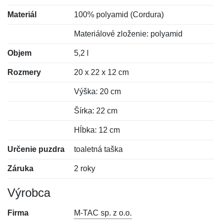
Materiál
100% polyamid (Cordura)
Materiálové zloženie: polyamid
Objem
5,2 l
Rozmery
20 x 22 x 12 cm
Výška: 20 cm
Šírka: 22 cm
Hĺbka: 12 cm
Určenie puzdra
toaletná taška
Záruka
2 roky
Výrobca
Firma
M-TAC sp. z o.o.