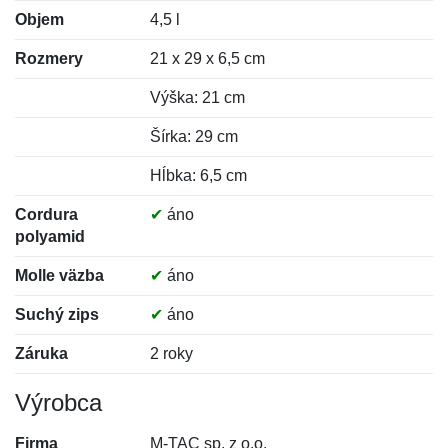
Objem
4,5 l
Rozmery
21 x 29 x 6,5 cm
Výška: 21 cm
Šírka: 29 cm
Hĺbka: 6,5 cm
Cordura
✔
áno
polyamid
Molle väzba
✔
áno
Suchý zips
✔
áno
Záruka
2 roky
Výrobca
Firma
M-TAC sp. z o.o.