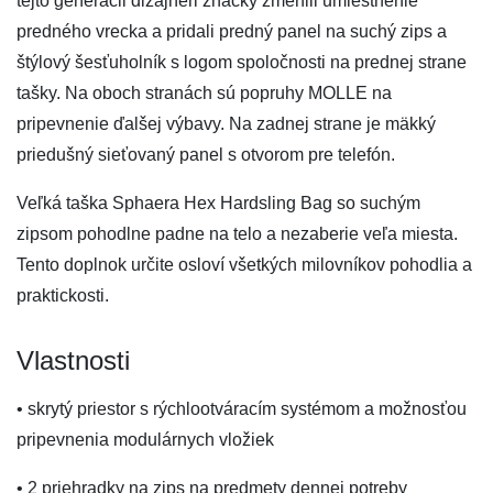
tejto generácii dizajnéri značky zmenili umiestnenie
predného vrecka a pridali predný panel na suchý zips a
štýlový šesťuholník s logom spoločnosti na prednej strane
tašky. Na oboch stranách sú popruhy MOLLE na
pripevnenie ďalšej výbavy. Na zadnej strane je mäkký
priedušný sieťovaný panel s otvorom pre telefón.
Veľká taška Sphaera Hex Hardsling Bag so suchým
zipsom pohodlne padne na telo a nezaberie veľa miesta.
Tento doplnok určite osloví všetkých milovníkov pohodlia a
praktickosti.
Vlastnosti
• skrytý priestor s rýchlootváracím systémom a možnosťou
pripevnenia modulárnych vložiek
• 2 priehradky na zips na predmety dennej potreby