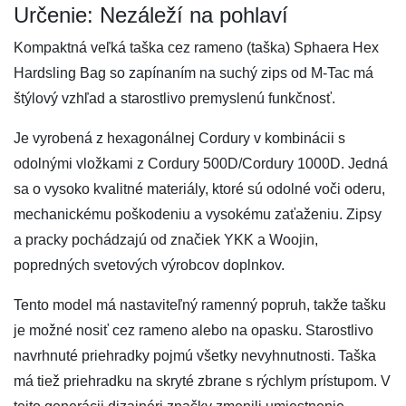
Určenie: Nezáleží na pohlaví
Kompaktná veľká taška cez rameno (taška) Sphaera Hex
Hardsling Bag so zapínaním na suchý zips od M-Tac má
štýlový vzhľad a starostlivo premyslenú funkčnosť.
Je vyrobená z hexagonálnej Cordury v kombinácii s
odolnými vložkami z Cordury 500D/Cordury 1000D. Jedná
sa o vysoko kvalitné materiály, ktoré sú odolné voči oderu,
mechanickému poškodeniu a vysokému zaťaženiu. Zipsy
a pracky pochádzajú od značiek YKK a Woojin,
popredných svetových výrobcov doplnkov.
Tento model má nastaviteľný ramenný popruh, takže tašku
je možné nosiť cez rameno alebo na opasku. Starostlivo
navrhnuté priehradky pojmú všetky nevyhnutnosti. Taška
má tiež priehradku na skryté zbrane s rýchlym prístupom. V