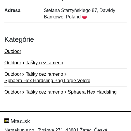
Adresa
Stefana Starzyńskiego 87, Dawidy
Bankowe, Poland
Kategórie
Outdoor
Outdoor
Tašky cez rameno
Outdoor
Tašky cez rameno
Sphaera Hex Hardsling Bag Large Velcro
Outdoor
Tašky cez rameno
Sphaera Hex Hardsling
Nová recenzia
Nová otázka
Hodnotenie:
Meno:
*
*
Mtac.sk
Netnakup s.r.o., Tyršova 271, 43801 Žatec, Česká