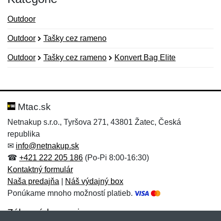
Outdoor
Outdoor
Tašky cez rameno
Outdoor
Tašky cez rameno
Konvert Bag Elite
Nová recenzia
Nová otázka
Hodnotenie:
Meno:
*
*
Mtac.sk
Netnakup s.r.o., Tyršova 271, 43801 Žatec, Česká
republika
Meno:
E-mail:
*
*
✉
info@netnakup.sk
☎
+421 222 205 186
(Po-Pi 8:00-16:30)
Kontaktný formulár
Naša predajňa
|
Náš výdajný box
E-mail:
*
Ponúkame mnoho možností platieb.
Správa
*
Zákaznícky servis