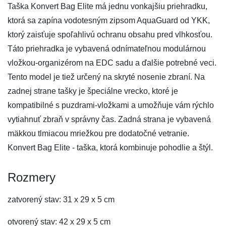
Taška Konvert Bag Elite má jednu vonkajšiu priehradku,
ktorá sa zapína vodotesným zipsom AquaGuard od YKK,
ktorý zaisťuje spoľahlivú ochranu obsahu pred vlhkosťou.
Táto priehradka je vybavená odnímateľnou modulárnou
vložkou-organizérom na EDC sadu a ďalšie potrebné veci.
Tento model je tiež určený na skryté nosenie zbraní. Na
zadnej strane tašky je špeciálne vrecko, ktoré je
kompatibilné s puzdrami-vložkami a umožňuje vám rýchlo
vytiahnuť zbraň v správny čas. Zadná strana je vybavená
mäkkou tlmiacou mriežkou pre dodatočné vetranie.
Konvert Bag Elite - taška, ktorá kombinuje pohodlie a štýl.
Rozmery
zatvorený stav: 31 x 29 x 5 cm
otvorený stav: 42 x 29 x 5 cm