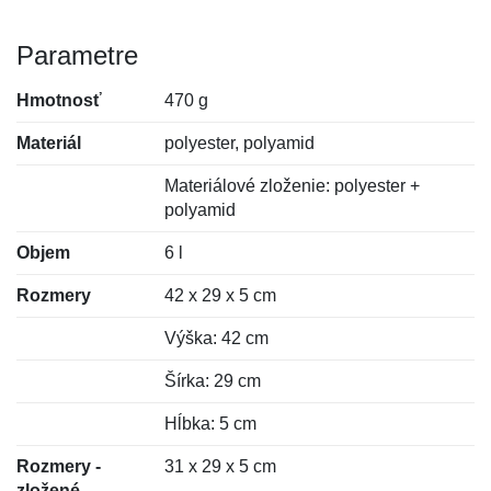
Parametre
Hmotnosť
470 g
Materiál
polyester, polyamid
Materiálové zloženie: polyester +
polyamid
Objem
6 l
Rozmery
42 x 29 x 5 cm
Výška: 42 cm
Šírka: 29 cm
Hĺbka: 5 cm
Rozmery -
31 x 29 x 5 cm
zložené