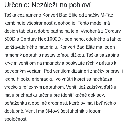
Určenie: Nezáleží na pohlaví
Taška cez rameno Konvert Bag Elite od značky M-Tac
kombinuje všestrannosť a pohodlie. Tento model má
design tabletu a dobre padne na telo. Vyrobená z Cordury
500D a Cordury Hex 1000D - odolného, ​​odolného a ľahko
udržiavateľného materiálu. Konvert Bag Elite má jeden
ramenný popruh s nastaviteľnou dĺžkou. Taška sa zapína
krycím ventilom na magnety a poskytuje rýchly prístup k
potrebným veciam. Pod ventilom dizajnéri značky pripravili
jednu hlbokú priehradku, vo vnútri ktorej sa nachádza
vrecko s reflexným popruhom. Ventil tiež zakrýva ďalšiu
malú priehradku určenú pre identifikačné doklady,
peňaženku alebo iné drobnosti, ktoré by mali byť rýchlo
dostupné. Ventil má štýlový šesťuholník s logom
spoločnosti.