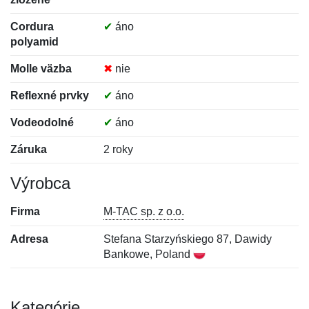
Cordura
✔
áno
polyamid
Molle väzba
✖
nie
Reflexné prvky
✔
áno
Vodeodolné
✔
áno
Záruka
2 roky
Výrobca
Firma
M-TAC sp. z o.o.
Adresa
Stefana Starzyńskiego 87, Dawidy
Bankowe, Poland
Kategórie