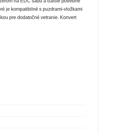
izérom na EDC sadu a ďalšie potrebné
toré je kompatibilné s puzdrami-vložkami
kou pre dodatočné vetranie. Konvert