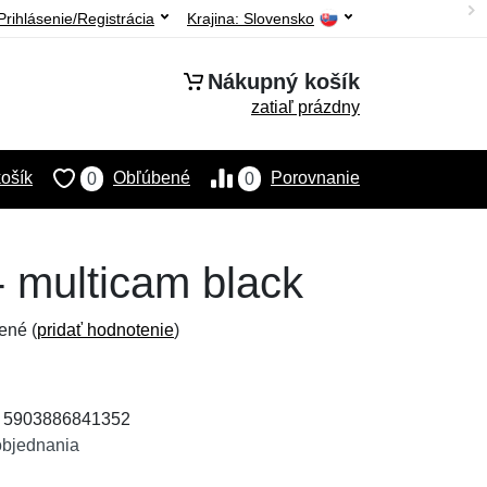
Prihlásenie/Registrácia
Krajina:
Slovensko
Nákupný košík
zatiaľ prázdny
ošík
Obľúbené
Porovnanie
0
0
- multicam black
ené (
pridať hodnotenie
)
: 5903886841352
objednania