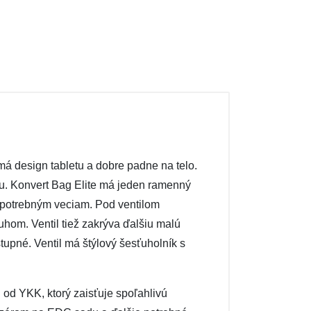
á design tabletu a dobre padne na telo.
u. Konvert Bag Elite má jeden ramenný
k potrebným veciam. Pod ventilom
ruhom. Ventil tiež zakrýva ďalšiu malú
tupné. Ventil má štýlový šesťuholník s
od YKK, ktorý zaisťuje spoľahlivú