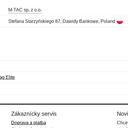
M-TAC sp. z o.o.
Stefana Starzyńskiego 87, Dawidy Bankowe, Poland
ag Elite
Meno:
E-mail:
*
*
E-mail:
*
Zákaznícky servis
Nov
Doprava a platba
Chcet