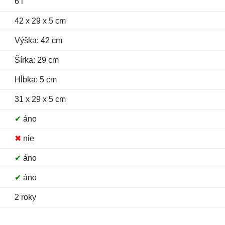
6 l
42 x 29 x 5 cm
Výška: 42 cm
Šírka: 29 cm
Hĺbka: 5 cm
31 x 29 x 5 cm
✔
áno
✖
nie
✔
áno
✔
áno
2 roky