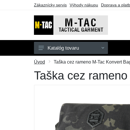
Zákaznícky servis
Výhody nákupu
Doprava a plat
Katalóg tovaru
Pánske
Úvod
Taška cez rameno M-Tac Konvert Bag 
Dámske
Taška cez rameno 
Doplnky
Obuv a ponožky
Outdoor
Taktické vybavenie
Darčekové poukazy