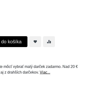
ť do košíka
e môcť vybrať malý darček zadarmo. Nad 20 €
 aj z drahších darčekov.
Viac...