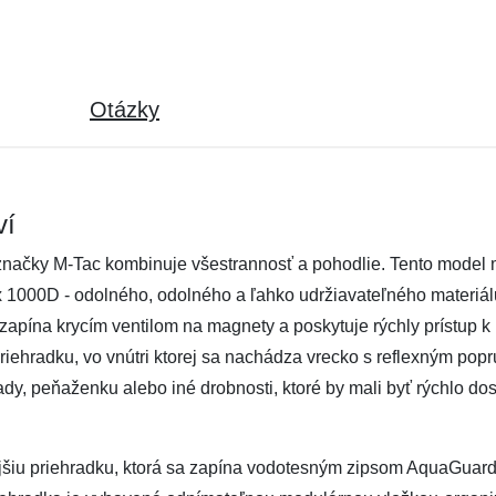
Otázky
ví
načky M-Tac kombinuje všestrannosť a pohodlie. Tento model m
1000D - odolného, ​​odolného a ľahko udržiavateľného materiál
 zapína krycím ventilom na magnety a poskytuje rýchly prístup 
priehradku, vo vnútri ktorej sa nachádza vrecko s reflexným pop
ady, peňaženku alebo iné drobnosti, ktoré by mali byť rýchlo dos
šiu priehradku, ktorá sa zapína vodotesným zipsom AquaGuard 