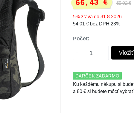
66,43 €
69,92 €
5% zľava do 31.8.2026
54,01 € bez DPH 23%
Počet:
Vloži
DARČEK ZADARMO
Ku každému nákupu si budet
a 80 € si budete môcť vybrať