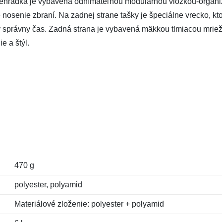
riehradka je vybavená odnímateľnou modulárnou vložkou-organ
é nosenie zbraní. Na zadnej strane tašky je špeciálne vrecko, k
v správny čas. Zadná strana je vybavená mäkkou tlmiacou mriež
e a štýl.
470 g
polyester, polyamid
Materiálové zloženie: polyester + polyamid