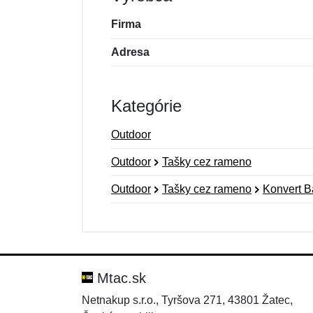
Firma
Adresa
Kategórie
Outdoor
Outdoor
Tašky cez rameno
Outdoor
Tašky cez rameno
Konvert B
Nová recenzia
Nová otázka
Hodnotenie:
Meno:
*
*
Mtac.sk
Netnakup s.r.o., Tyršova 271, 43801 Žatec,