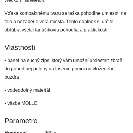
vreckom na telefón.
Vďaka kompaktnému tvaru sa taška pohodlne umiestni na
telo a nezaberie veľa miesta. Tento doplnok si určite
obľúbia všetci fanúšikovia pohodlia a praktickosti.
Vlastnosti
• panel na suchý zips, ktorý vám umožní umiestniť zbraň
do pohodlnej polohy na tasenie pomocou vloženého
puzdra
• vodeodolný materiál
• väzba MOLLE
Parametre
Hmotnosť
260 g