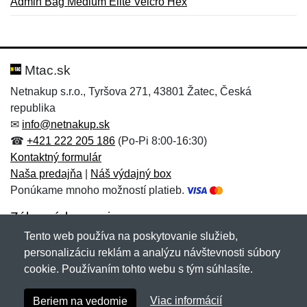
Admin Bag Medium Elite Velcro Hex
Nová recenzia
Nová otázka
Hodnotenie:
Meno:
*
*
Mtac.sk
Netnakup s.r.o., Tyršova 271, 43801 Žatec, Česká
republika
Meno:
E-mail:
*
*
✉
info@netnakup.sk
☎
+421 222 205 186
(Po-Pi 8:00-16:30)
Kontaktný formulár
Naša predajňa
|
Náš výdajný box
E-mail:
*
Ponúkame mnoho možností platieb.
Správa
*
Zákaznícky servis
Tento web používa na poskytovanie služieb,
Novinky emailom
personalizáciu reklám a analýzu návštevnosti súbory
Správa
*
cookie. Používaním tohto webu s tým súhlasíte.
Copyright © 2007-2026 (19 rokov s vami)
Netnakup.sk
&
Viac informácií
Beriem na vedomie