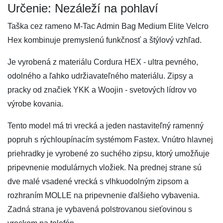
Určenie: Nezáleží na pohlaví
Taška cez rameno M-Tac Admin Bag Medium Elite Velcro
Hex kombinuje premyslenú funkčnosť a štýlový vzhľad.
Je vyrobená z materiálu Cordura HEX - ultra pevného, ​​
odolného a ľahko udržiavateľného materiálu. Zipsy a
pracky od značiek YKK a Woojin - svetových lídrov vo
výrobe kovania.
Tento model má tri vrecká a jeden nastaviteľný ramenný
popruh s rýchloupínacím systémom Fastex. Vnútro hlavnej
priehradky je vyrobené zo suchého zipsu, ktorý umožňuje
pripevnenie modulárnych vložiek. Na prednej strane sú
dve malé vsadené vrecká s vlhkuodolným zipsom a
rozhraním MOLLE na pripevnenie ďalšieho vybavenia.
Zadná strana je vybavená polstrovanou sieťovinou s