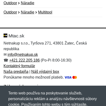
Outdoor
Náradie
Outdoor
Náradie
Multitool
Nová recenzia
Nová otázka
Hodnotenie:
Meno:
*
*
Mtac.sk
Netnakup s.r.o., Tyršova 271, 43801 Žatec, Česká
republika
Meno:
E-mail:
*
*
✉
info@netnakup.sk
☎
+421 222 205 186
(Po-Pi 8:00-16:30)
Kontaktný formulár
Naša predajňa
|
Náš výdajný box
E-mail:
*
Ponúkame mnoho možností platieb.
Správa
*
Zákaznícky servis
Tento web používa na poskytovanie služieb,
Novinky emailom
personalizáciu reklám a analýzu návštevnosti súbory
Správa
*
cookie. Používaním tohto webu s tým súhlasíte.