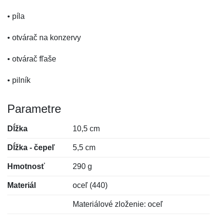
• píla
• otvárač na konzervy
• otvárač fľaše
• pilník
Parametre
Dĺžka
10,5 cm
Dĺžka - čepeľ
5,5 cm
Hmotnosť
290 g
Materiál
oceľ (440)
Materiálové zloženie: oceľ