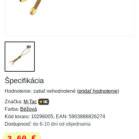
Špecifikácia
Hodnotenie:
zatiaľ nehodnotené (
pridať hodnotenie
)
Značka:
M-Tac
Farba:
Béžová
Kód tovaru: 10296005, EAN: 5903886826274
Dostupnosť:
do 6-10 dní od objednania
3,60 €