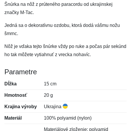
Šnúrka na nôž z prúteného paracordu od ukrajinskej
značky M-Tac.
Jedná sa o dekoratívnu ozdobu, ktorá dodá vášmu nožu
šmrnc.
Nôž je vďaka tejto šnúrke vždy po ruke a počas pár sekúnd
ho tak môžete vytiahnuť z vrecka nohavíc.
Parametre
Dĺžka
15 cm
Hmotnosť
20 g
Krajina výroby
Ukrajina
Materiál
100% polyamid (nylon)
Materiálové zloženie: polyamid