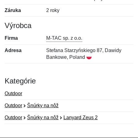
Záruka
2 roky
Výrobca
Firma
M-TAC sp. z o.o.
Adresa
Stefana Starzyńskiego 87, Dawidy
Bankowe, Poland
Kategórie
Outdoor
Outdoor
Šnúrky na nôž
Outdoor
Šnúrky na nôž
Lanyard Zeus 2
Nová recenzia
Nová otázka