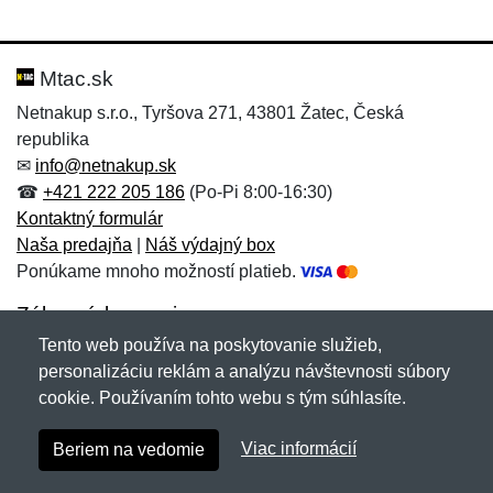
Nová recenzia
Nová otázka
Hodnotenie:
Meno:
*
*
Mtac.sk
Netnakup s.r.o., Tyršova 271, 43801 Žatec, Česká
republika
Meno:
E-mail:
*
*
✉
info@netnakup.sk
☎
+421 222 205 186
(Po-Pi 8:00-16:30)
Kontaktný formulár
Naša predajňa
|
Náš výdajný box
E-mail:
*
Ponúkame mnoho možností platieb.
Správa
*
Zákaznícky servis
Tento web používa na poskytovanie služieb,
Novinky emailom
personalizáciu reklám a analýzu návštevnosti súbory
Správa
*
cookie. Používaním tohto webu s tým súhlasíte.
Copyright © 2007-2026 (19 rokov s vami)
Netnakup.sk
&
Viac informácií
Beriem na vedomie
NetIQ
. Všetky práva vyhradené.