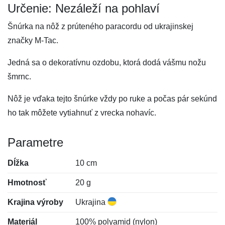
Určenie: Nezáleží na pohlaví
Šnúrka na nôž z prúteného paracordu od ukrajinskej
značky M-Tac.
Jedná sa o dekoratívnu ozdobu, ktorá dodá vášmu nožu
šmrnc.
Nôž je vďaka tejto šnúrke vždy po ruke a počas pár sekúnd
ho tak môžete vytiahnuť z vrecka nohavíc.
Parametre
Dĺžka
10 cm
Hmotnosť
20 g
Krajina výroby
Ukrajina
Materiál
100% polyamid (nylon)