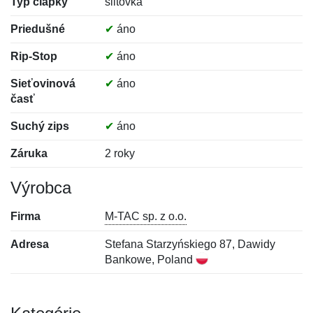
Typ čiapky
šiltovka
Priedušné
✔
áno
Rip-Stop
✔
áno
Sieťovinová
✔
áno
časť
Suchý zips
✔
áno
Záruka
2 roky
Výrobca
Firma
M-TAC sp. z o.o.
Adresa
Stefana Starzyńskiego 87, Dawidy
Bankowe, Poland