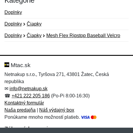
Kategórie
Doplnky
Doplnky
Čiapky
Doplnky
Čiapky
Mesh Flex Ripstop Baseball Velcro
Nová recenzia
Nová otázka
Hodnotenie:
Meno:
*
*
Mtac.sk
Netnakup s.r.o., Tyršova 271, 43801 Žatec, Česká
republika
Meno:
E-mail:
*
*
✉
info@netnakup.sk
☎
+421 222 205 186
(Po-Pi 8:00-16:30)
Kontaktný formulár
Naša predajňa
|
Náš výdajný box
E-mail:
*
Ponúkame mnoho možností platieb.
Správa
*
Zákaznícky servis