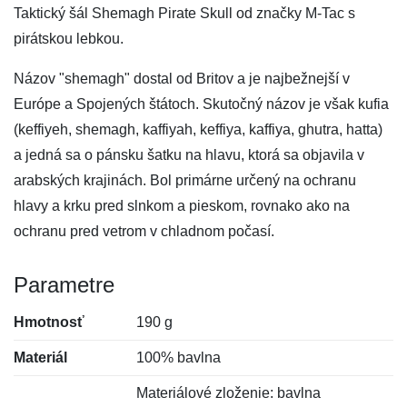
Taktický šál Shemagh Pirate Skull od značky M-Tac s
pirátskou lebkou.
Názov "shemagh" dostal od Britov a je najbežnejší v
Európe a Spojených štátoch. Skutočný názov je však kufia
(keffiyeh, shemagh, kaffiyah, keffiya, kaffiya, ghutra, hatta)
a jedná sa o pánsku šatku na hlavu, ktorá sa objavila v
arabských krajinách. Bol primárne určený na ochranu
hlavy a krku pred slnkom a pieskom, rovnako ako na
ochranu pred vetrom v chladnom počasí.
Parametre
Hmotnosť
190 g
Materiál
100% bavlna
Materiálové zloženie: bavlna