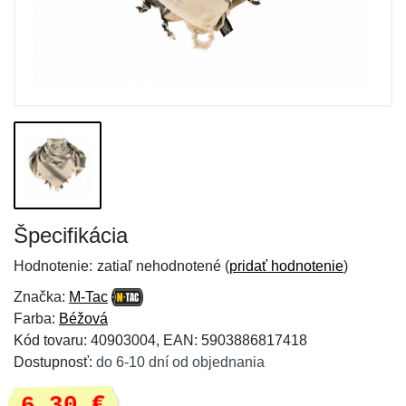
Špecifikácia
Hodnotenie:
zatiaľ nehodnotené (
pridať hodnotenie
)
Značka:
M-Tac
Farba:
Béžová
Kód tovaru: 40903004, EAN: 5903886817418
Dostupnosť:
do 6-10 dní od objednania
6,30 €