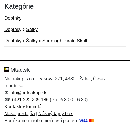
Kategórie
Doplnky
Doplnky
Šatky
Doplnky
Šatky
Shemagh Pirate Skull
Nová recenzia
Nová otázka
Hodnotenie:
Meno:
*
*
Mtac.sk
Netnakup s.r.o., Tyršova 271, 43801 Žatec, Česká
republika
Meno:
E-mail:
*
*
✉
info@netnakup.sk
☎
+421 222 205 186
(Po-Pi 8:00-16:30)
Kontaktný formulár
Naša predajňa
|
Náš výdajný box
E-mail:
*
Ponúkame mnoho možností platieb.
Správa
*