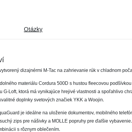
Otázky
ví
 vytvorený dizajnérmi M-Tac na zahrievanie rúk v chladnom poča
odolného materiálu Cordura 500D s hustou fleecovou podšívkou
 G-Loft, ktorá má vynikajúce hrejivé vlastnosti a spoľahlivo ch
 kvalitné doplnky svetových značiek YKK a Woojin.
Guard je ideálne na uloženie dokumentov, mobilného telefónu,
e suchý zips pre nášivky a MOLLE popruhy pre ďalšie vybaven
ombinácii s rôznym oblečením.