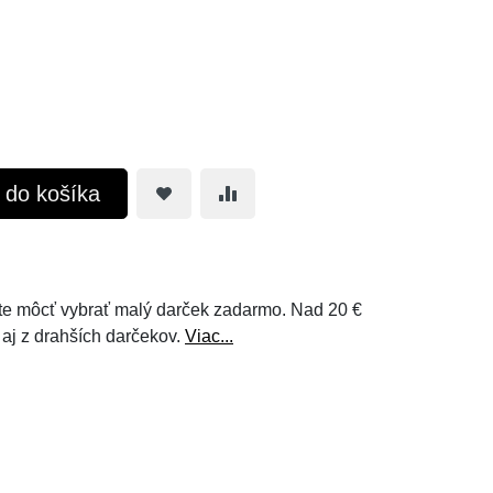
ť do košíka
e môcť vybrať malý darček zadarmo. Nad 20 €
 aj z drahších darčekov.
Viac...