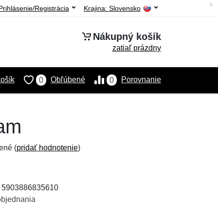
Prihlásenie/Registrácia
Krajina:
Slovensko
Nákupný košík
zatiaľ prázdny
ošík
Obľúbené
Porovnanie
0
0
cam
ené (
pridať hodnotenie
)
: 5903886835610
objednania