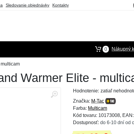
ba
Sledovanie objednávky
Kontakty
Nákupný k
0
 multicam
nd Warmer Elite - multi
Hodnotenie:
zatiaľ nehodnot
Značka:
M-Tac
Farba:
Multicam
Kód tovaru: 10173008, EAN
Dostupnosť:
do 6-10 dní od 