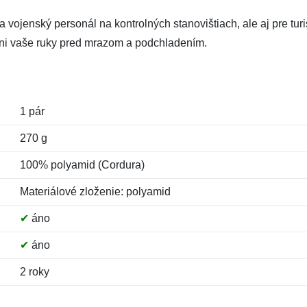
 vojenský personál na kontrolných stanovištiach, ale aj pre turis
áni vaše ruky pred mrazom a podchladením.
1 pár
270 g
100% polyamid (Cordura)
Materiálové zloženie: polyamid
✔
áno
✔
áno
2 roky