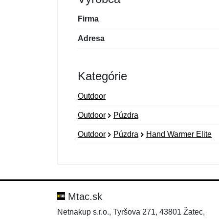
Firma
Adresa
Kategórie
Outdoor
Outdoor
Púzdra
Outdoor
Púzdra
Hand Warmer Elite
Nová recenzia
Nová otázka
Hodnotenie:
Meno:
*
*
Mtac.sk
Netnakup s.r.o., Tyršova 271, 43801 Žatec,