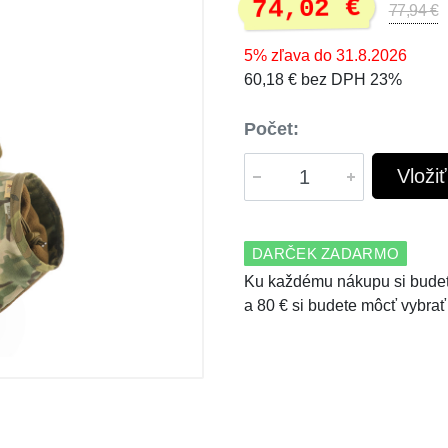
74,02 €
77,94 €
5% zľava do 31.8.2026
60,18 € bez DPH 23%
Počet:
Vloži
DARČEK ZADARMO
Ku každému nákupu si budet
a 80 € si budete môcť vybrať