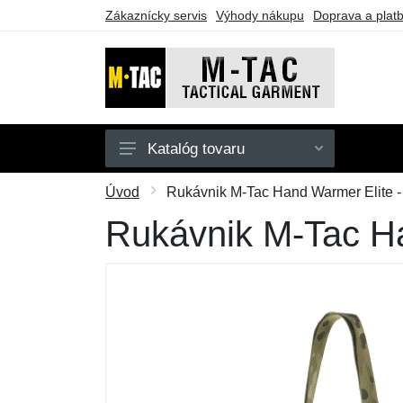
Zákaznícky servis
Výhody nákupu
Doprava a plat
Katalóg tovaru
Pánske
Úvod
Rukávnik M-Tac Hand Warmer Elite -
Dámske
Rukávnik M-Tac Ha
Doplnky
Obuv a ponožky
Outdoor
Taktické vybavenie
Darčekové poukazy