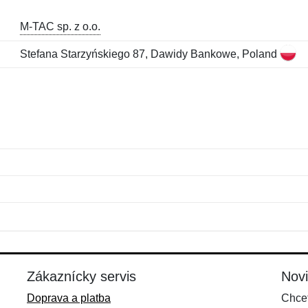
M-TAC sp. z o.o.
Stefana Starzyńskiego 87, Dawidy Bankowe, Poland
Meno:
E-mail:
*
*
E-mail:
*
Zákaznícky servis
Nov
Doprava a platba
Chcet