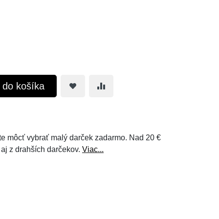
ť do košíka
e môcť vybrať malý darček zadarmo. Nad 20 €
 aj z drahších darčekov.
Viac...