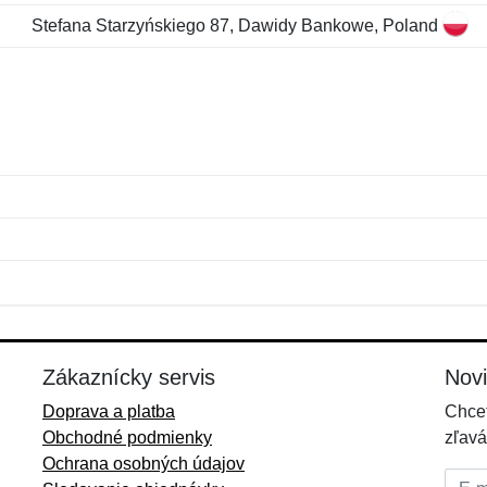
Stefana Starzyńskiego 87, Dawidy Bankowe, Poland
Meno:
E-mail:
*
*
E-mail:
*
Zákaznícky servis
Nov
Doprava a platba
Chcet
Obchodné podmienky
zľavá
Ochrana osobných údajov
E-mai