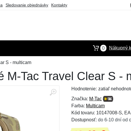
ba
Sledovanie objednávky
Kontakty
Nákupný k
0
ar S - multicam
é M-Tac Travel Clear S - 
Hodnotenie:
zatiaľ nehodnot
Značka:
M-Tac
Farba:
Multicam
Kód tovaru: 10147008-S, E
Dostupnosť:
do 6-10 dní od 