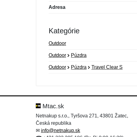
Adresa
Kategórie
Outdoor
Outdoor
Púzdra
Outdoor
Púzdra
Travel Clear S
Nová recenzia
Nová otázka
Hodnotenie:
Meno:
*
*
Mtac.sk
Netnakup s.r.o., Tyršova 271, 43801 Žatec,
Česká republika
Správa
Správa
*
*
✉
info@netnakup.sk