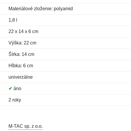
Materiálové zloženie: polyamid
1,8 l
22 x 14 x 6 cm
Výška: 22 cm
Šírka: 14 cm
Hĺbka: 6 cm
univerzálne
✔
áno
2 roky
M-TAC sp. z o.o.