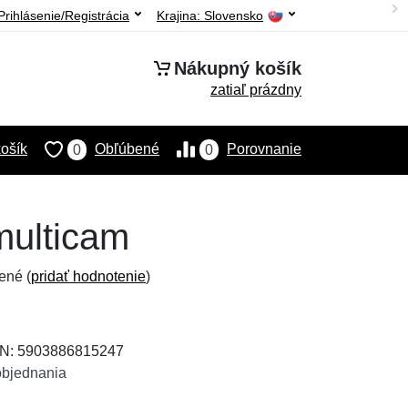
Prihlásenie/Registrácia
Krajina:
Slovensko
Nákupný košík
zatiaľ prázdny
ošík
Obľúbené
Porovnanie
0
0
multicam
ené (
pridať hodnotenie
)
AN: 5903886815247
objednania