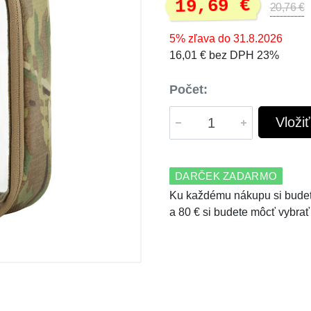
19,69 €
20,76 €
5% zľava do 31.8.2026
16,01 € bez DPH 23%
Počet:
Vloži
DARČEK ZADARMO
Ku každému nákupu si budet
a 80 € si budete môcť vybrať