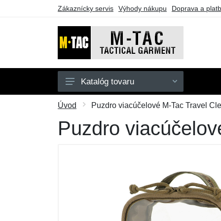
Zákaznícky servis
Výhody nákupu
Doprava a plat
Katalóg tovaru
Pánske
Úvod
Puzdro viacúčelové M-Tac Travel Cle
Dámske
Puzdro viacúčelov
Doplnky
Obuv a ponožky
Outdoor
Taktické vybavenie
Darčekové poukazy