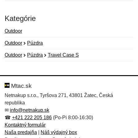
Kategórie
Outdoor
Outdoor
Púzdra
Outdoor
Púzdra
Travel Case S
Nová recenzia
Nová otázka
Hodnotenie:
Meno:
*
*
Mtac.sk
Netnakup s.r.o., Tyršova 271, 43801 Žatec, Česká
republika
Meno:
E-mail:
*
*
✉
info@netnakup.sk
☎
+421 222 205 186
(Po-Pi 8:00-16:30)
Kontaktný formulár
Naša predajňa
|
Náš výdajný box
E-mail:
*