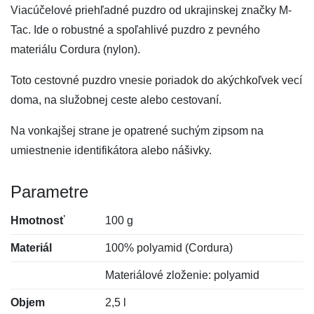
Viacúčelové priehľadné puzdro od ukrajinskej značky M-
Tac. Ide o robustné a spoľahlivé puzdro z pevného
materiálu Cordura (nylon).
Toto cestovné puzdro vnesie poriadok do akýchkoľvek vecí
doma, na služobnej ceste alebo cestovaní.
Na vonkajšej strane je opatrené suchým zipsom na
umiestnenie identifikátora alebo nášivky.
Parametre
Hmotnosť
100 g
Materiál
100% polyamid (Cordura)
Materiálové zloženie: polyamid
Objem
2,5 l