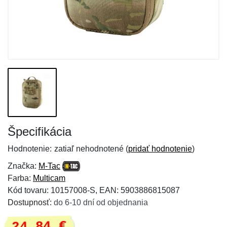
Špecifikácia
Hodnotenie:
zatiaľ nehodnotené (
pridať hodnotenie
)
Značka:
M-Tac
Farba:
Multicam
Kód tovaru: 10157008-S, EAN: 5903886815087
Dostupnosť:
do 6-10 dní od objednania
24,84 €