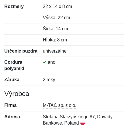
Rozmery
22 x 14 x 8 cm
Výška: 22 cm
Šírka: 14 cm
Hĺbka: 8 cm
Určenie puzdra
univerzálne
Cordura
✔
áno
polyamid
Záruka
2 roky
Výrobca
Firma
M-TAC sp. z o.o.
Adresa
Stefana Starzyńskiego 87, Dawidy
Bankowe, Poland