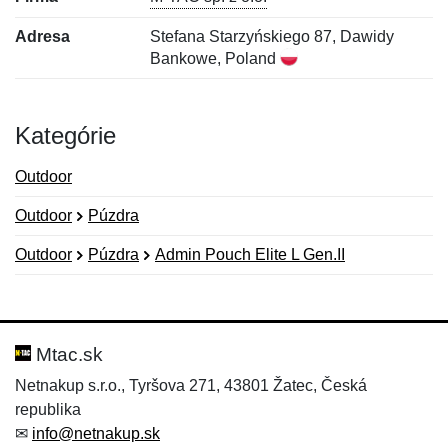
Adresa
Stefana Starzyńskiego 87, Dawidy
Bankowe, Poland
Kategórie
Outdoor
Outdoor
Púzdra
Outdoor
Púzdra
Admin Pouch Elite L Gen.II
Nová recenzia
Nová otázka
Hodnotenie:
Meno:
*
*
Mtac.sk
Netnakup s.r.o., Tyršova 271, 43801 Žatec, Česká
republika
Meno:
E-mail:
*
*
✉
info@netnakup.sk