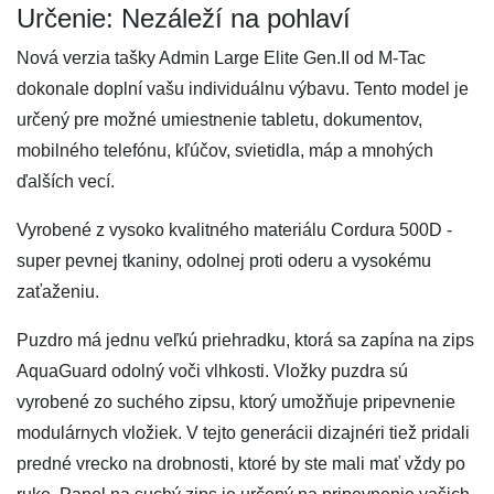
Určenie: Nezáleží na pohlaví
Nová verzia tašky Admin Large Elite Gen.II od M-Tac
dokonale doplní vašu individuálnu výbavu. Tento model je
určený pre možné umiestnenie tabletu, dokumentov,
mobilného telefónu, kľúčov, svietidla, máp a mnohých
ďalších vecí.
Vyrobené z vysoko kvalitného materiálu Cordura 500D -
super pevnej tkaniny, odolnej proti oderu a vysokému
zaťaženiu.
Puzdro má jednu veľkú priehradku, ktorá sa zapína na zips
AquaGuard odolný voči vlhkosti. Vložky puzdra sú
vyrobené zo suchého zipsu, ktorý umožňuje pripevnenie
modulárnych vložiek. V tejto generácii dizajnéri tiež pridali
predné vrecko na drobnosti, ktoré by ste mali mať vždy po