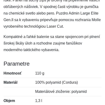
ruke. Panel na suchý zips je určený na pripevnenie vašich
obľúbených nášiviek. V spodnej časti výrobku je gumička
na chemické svetlo alebo pero. Puzdro Admin Large Elite
Gen.II sa k vybaveniu pripevňuje pomocou rozhrania Molle
vyrobeného technológiou Laser Cut.
Kompaktné a ľahké balenie sa stane spojencom pri plnení
širokej škály úloh a rozhodne zaujme fanúšikov
moderného taktického vybavenia.
Parametre
Hmotnosť
110 g
Materiál
100% polyamid (Cordura)
Materiálové zloženie: polyamid
Objem
1,3 l