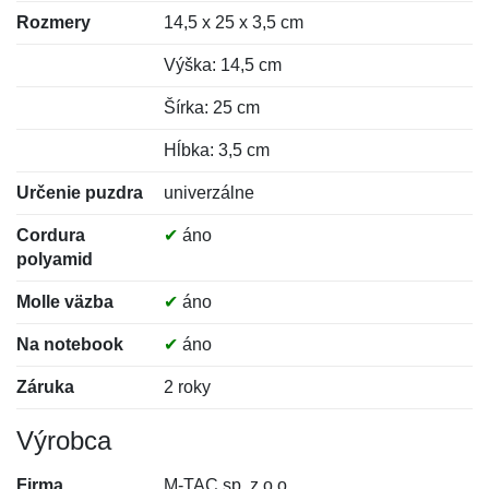
Rozmery
14,5 x 25 x 3,5 cm
Výška: 14,5 cm
Šírka: 25 cm
Hĺbka: 3,5 cm
Určenie puzdra
univerzálne
Cordura
✔
áno
polyamid
Molle väzba
✔
áno
Na notebook
✔
áno
Záruka
2 roky
Výrobca
Firma
M-TAC sp. z o.o.