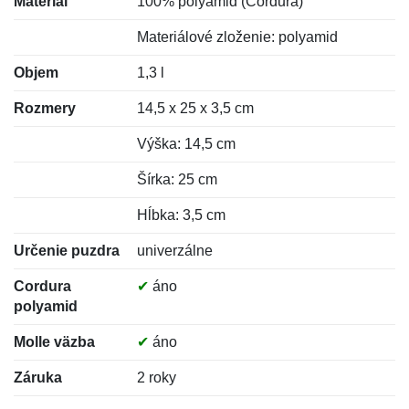
Materiál
100% polyamid (Cordura)
Materiálové zloženie: polyamid
Objem
1,3 l
Rozmery
14,5 x 25 x 3,5 cm
Výška: 14,5 cm
Šírka: 25 cm
Hĺbka: 3,5 cm
Určenie puzdra
univerzálne
Cordura
✔
áno
polyamid
Molle väzba
✔
áno
Záruka
2 roky