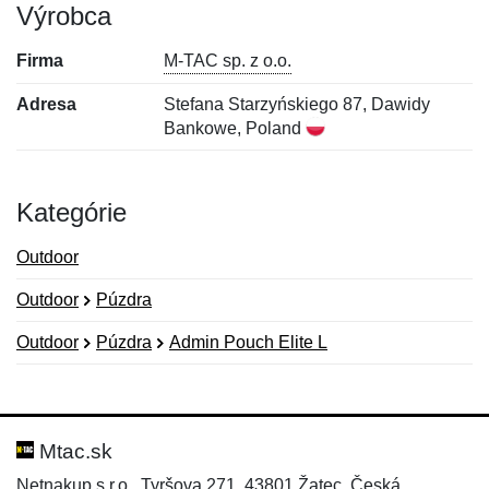
Výrobca
Firma
M-TAC sp. z o.o.
Adresa
Stefana Starzyńskiego 87, Dawidy
Bankowe, Poland
Kategórie
Outdoor
Outdoor
Púzdra
Outdoor
Púzdra
Admin Pouch Elite L
Nová recenzia
Nová otázka
Hodnotenie:
Meno:
*
*
Mtac.sk
Netnakup s.r.o., Tyršova 271, 43801 Žatec, Česká