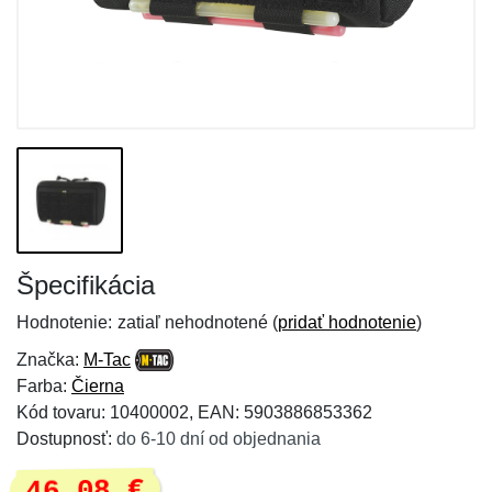
Špecifikácia
Hodnotenie:
zatiaľ nehodnotené (
pridať hodnotenie
)
Značka:
M-Tac
Farba:
Čierna
Kód tovaru: 10400002, EAN: 5903886853362
Dostupnosť:
do 6-10 dní od objednania
46,08 €