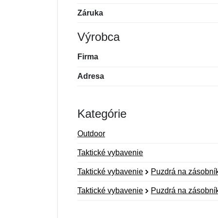
Záruka
Výrobca
Firma
Adresa
Kategórie
Outdoor
Taktické vybavenie
Taktické vybavenie
Puzdrá na zásobní
Taktické vybavenie
Puzdrá na zásobní
Nová recenzia
Nová otázka