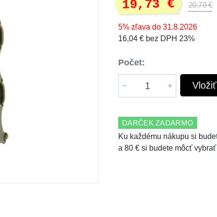
19,73 €
20,79 €
5% zľava do 31.8.2026
16,04 € bez DPH 23%
Počet:
Vloži
DARČEK ZADARMO
Ku každému nákupu si budet
a 80 € si budete môcť vybrať