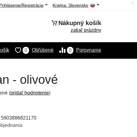
Prihlásenie/Registrácia
Krajina:
Slovensko
Nákupný košík
zatiaľ prázdny
ošík
Obľúbené
Porovnanie
0
0
 - olivové
ené (
pridať hodnotenie
)
: 5903886821170
objednania