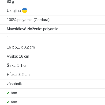
80 g
Ukrajina
100% polyamid (Cordura)
Materiálové zloženie: polyamid
1
16 x 5,1 x 3,2 cm
Výška: 16 cm
Šírka: 5,1 cm
Hĺbka: 3,2 cm
zásobník
✔
áno
✔
áno