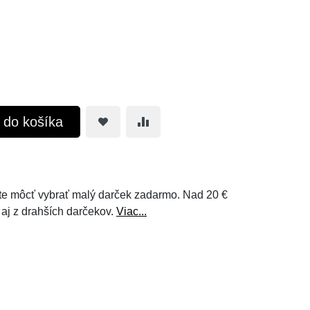
ť do košíka
e môcť vybrať malý darček zadarmo. Nad 20 €
 aj z drahších darčekov.
Viac...