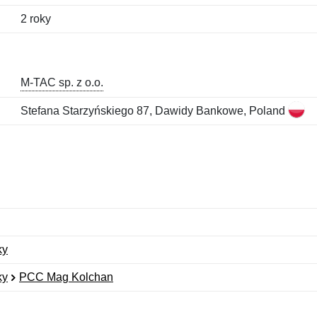
2 roky
M-TAC sp. z o.o.
Stefana Starzyńskiego 87, Dawidy Bankowe, Poland
ky
ky
PCC Mag Kolchan