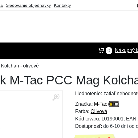
ba
Sledovanie objednávky
Kontakty
Nákupný k
0
Kolchan - olivové
k M-Tac PCC Mag Kolchan
Hodnotenie:
zatiaľ nehodnot
Značka:
M-Tac
Farba:
Olivová
Kód tovaru: 10190001, EAN
Dostupnosť:
do 6-10 dní od 