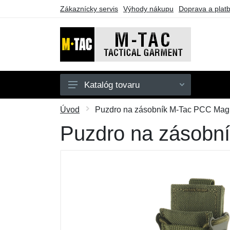
Zákaznícky servis
Výhody nákupu
Doprava a plat
Katalóg tovaru
Pánske
Úvod
Puzdro na zásobník M-Tac PCC Mag 
Dámske
Puzdro na zásobní
Doplnky
Obuv a ponožky
Outdoor
Taktické vybavenie
Darčekové poukazy