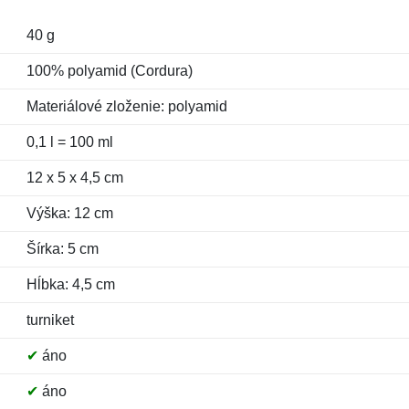
40 g
100% polyamid (Cordura)
Materiálové zloženie: polyamid
0,1 l = 100 ml
12 x 5 x 4,5 cm
Výška: 12 cm
Šírka: 5 cm
Hĺbka: 4,5 cm
turniket
✔
áno
✔
áno