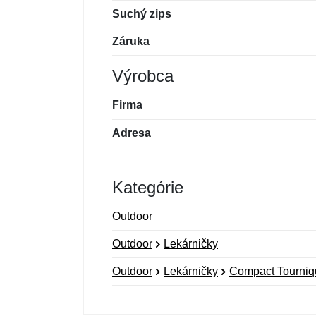
Suchý zips
Záruka
Výrobca
Firma
Adresa
Kategórie
Outdoor
Outdoor
Lekárničky
Outdoor
Lekárničky
Compact Tourniq
Nová recenzia
Nová otázka