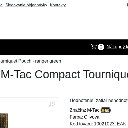
ba
Sledovanie objednávky
Kontakty
Nákupný k
0
urniquet Pouch - ranger green
t M-Tac Compact Tourniqu
Hodnotenie:
zatiaľ nehodnot
Značka:
M-Tac
Farba:
Olivová
Kód tovaru: 10021023, EAN