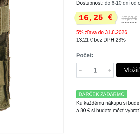
Dostupnosť:
do 6-10 dní od 
16,25 €
17,07 €
5% zľava do 31.8.2026
13,21 € bez DPH 23%
Počet:
Vloži
DARČEK ZADARMO
Ku každému nákupu si budet
a 80 € si budete môcť vybrať