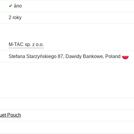
✔
áno
2 roky
M-TAC sp. z o.o.
Stefana Starzyńskiego 87, Dawidy Bankowe, Poland
uet Pouch