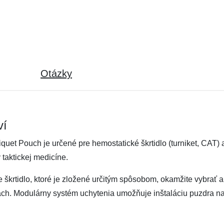
Otázky
ví
quet Pouch je určené pre hemostatické škrtidlo (turniket, CAT)
taktickej medicíne.
rtidlo, ktoré je zložené určitým spôsobom, okamžite vybrať a v
ách. Modulárny systém uchytenia umožňuje inštaláciu puzdra na 