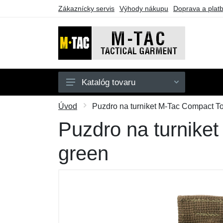
Zákaznícky servis
Výhody nákupu
Doprava a plat
Katalóg tovaru
Pánske
Úvod
Puzdro na turniket M-Tac Compact To
Dámske
Puzdro na turnike
Doplnky
green
Obuv a ponožky
Outdoor
Taktické vybavenie
Darčekové poukazy