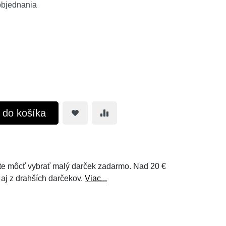
objednania
ť do košíka
e môcť vybrať malý darček zadarmo. Nad 20 €
 aj z drahších darčekov.
Viac...