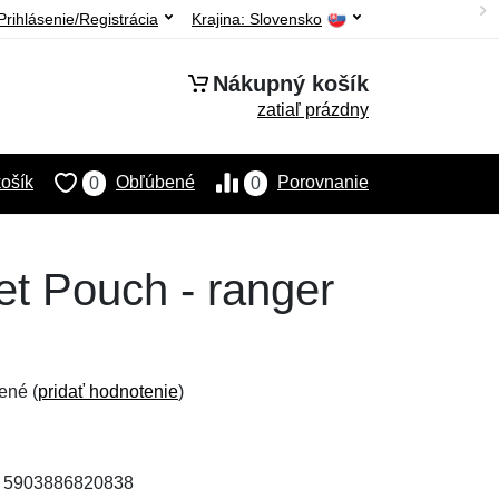
Prihlásenie/Registrácia
Krajina:
Slovensko
Nákupný košík
zatiaľ prázdny
ošík
Obľúbené
Porovnanie
0
0
et Pouch - ranger
ené (
pridať hodnotenie
)
: 5903886820838