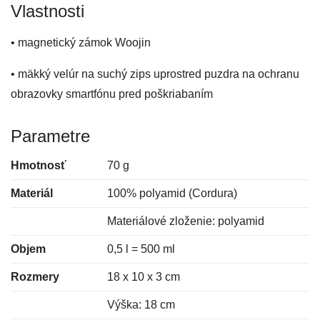
Vlastnosti
• magnetický zámok Woojin
• mäkký velúr na suchý zips uprostred puzdra na ochranu
obrazovky smartfónu pred poškriabaním
Parametre
Hmotnosť
70 g
Materiál
100% polyamid (Cordura)
Materiálové zloženie: polyamid
Objem
0,5 l = 500 ml
Rozmery
18 x 10 x 3 cm
Výška: 18 cm