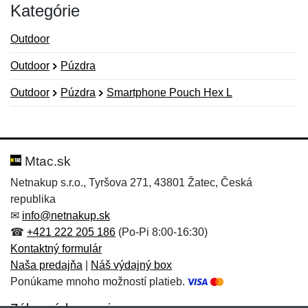
Kategórie
Outdoor
Outdoor
Púzdra
Outdoor
Púzdra
Smartphone Pouch Hex L
Nová recenzia
Nová otázka
Hodnotenie:
Meno:
*
*
Mtac.sk
Netnakup s.r.o., Tyršova 271, 43801 Žatec, Česká
republika
Meno:
E-mail:
*
*
✉
info@netnakup.sk
☎
+421 222 205 186
(Po-Pi 8:00-16:30)
Kontaktný formulár
Naša predajňa
|
Náš výdajný box
E-mail:
*
Ponúkame mnoho možností platieb.
Správa
*