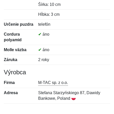
Šírka: 10 cm
Hĺbka: 3 cm
Určenie puzdra
telefón
Cordura
✔
áno
polyamid
Molle väzba
✔
áno
Záruka
2 roky
Výrobca
Firma
M-TAC sp. z o.o.
Adresa
Stefana Starzyńskiego 87, Dawidy
Bankowe, Poland