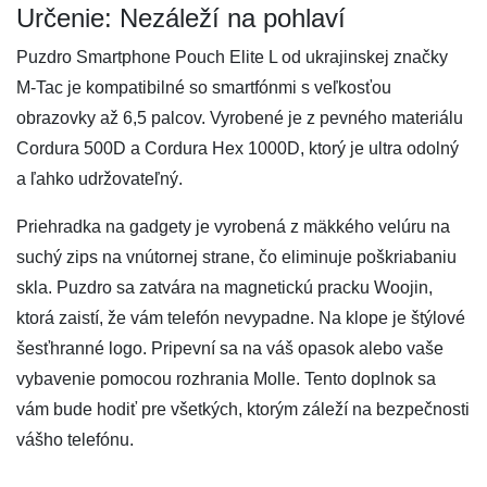
Určenie: Nezáleží na pohlaví
Puzdro Smartphone Pouch Elite L od ukrajinskej značky
M-Tac je kompatibilné so smartfónmi s veľkosťou
obrazovky až 6,5 palcov. Vyrobené je z pevného materiálu
Cordura 500D a Cordura Hex 1000D, ktorý je ultra odolný
a ľahko udržovateľný.
Priehradka na gadgety je vyrobená z mäkkého velúru na
suchý zips na vnútornej strane, čo eliminuje poškriabaniu
skla. Puzdro sa zatvára na magnetickú pracku Woojin,
ktorá zaistí, že vám telefón nevypadne. Na klope je štýlové
šesťhranné logo. Pripevní sa na váš opasok alebo vaše
vybavenie pomocou rozhrania Molle. Tento doplnok sa
vám bude hodiť pre všetkých, ktorým záleží na bezpečnosti
vášho telefónu.