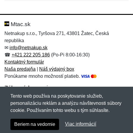
Nová recenzia
Nová otázka
Hodnotenie:
Meno:
*
*
Mtac.sk
Netnakup s.r.o., Tyršova 271, 43801 Žatec, Česká
republika
Meno:
E-mail:
*
*
✉
info@netnakup.sk
☎
+421 222 205 186
(Po-Pi 8:00-16:30)
Kontaktný formulár
Naša predajňa
|
Náš výdajný box
E-mail:
*
Ponúkame mnoho možností platieb.
Správa
*
Zákaznícky servis
Tento web používa na poskytovanie služieb,
Novinky emailom
personalizáciu reklám a analýzu návštevnosti súbory
Správa
*
cookie. Používaním tohto webu s tým súhlasíte.
Copyright © 2007-2026 (19 rokov s vami)
Netnakup.sk
&
Viac informácií
Beriem na vedomie
NetIQ
. Všetky práva vyhradené.