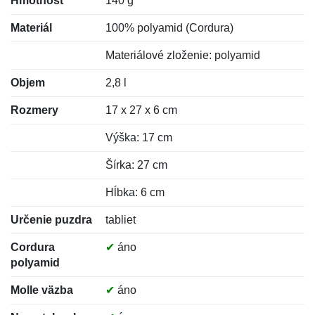
Hmotnosť
140 g
Materiál
100% polyamid (Cordura)
Materiálové zloženie: polyamid
Objem
2,8 l
Rozmery
17 x 27 x 6 cm
Výška: 17 cm
Šírka: 27 cm
Hĺbka: 6 cm
Určenie puzdra
tabliet
Cordura
✔
áno
polyamid
Molle väzba
✔
áno