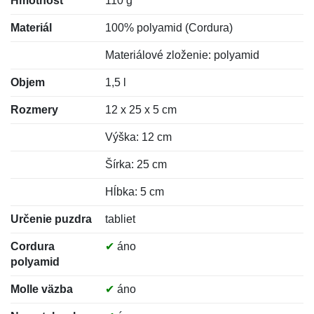
Hmotnosť
110 g
Materiál
100% polyamid (Cordura)
Materiálové zloženie: polyamid
Objem
1,5 l
Rozmery
12 x 25 x 5 cm
Výška: 12 cm
Šírka: 25 cm
Hĺbka: 5 cm
Určenie puzdra
tabliet
Cordura
✔
áno
polyamid
Molle väzba
✔
áno