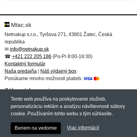
Nová recenzia
Nová otázka
Hodnotenie:
Meno:
*
*
Mtac.sk
Netnakup s.r.o., Tyršova 271, 43801 Žatec, Česká
republika
Meno:
E-mail:
*
*
✉
info@netnakup.sk
☎
+421 222 205 186
(Po-Pi 8:00-16:30)
Kontaktný formulár
Naša predajňa
|
Náš výdajný box
E-mail:
*
Ponúkame mnoho možností platieb.
Správa
*
Zákaznícky servis
Tento web používa na poskytovanie služieb,
Novinky emailom
personalizáciu reklám a analýzu návštevnosti súbory
Správa
*
cookie. Používaním tohto webu s tým súhlasíte.
Copyright © 2007-2026 (19 rokov s vami)
Netnakup.sk
&
Viac informácií
Beriem na vedomie
NetIQ
. Všetky práva vyhradené.