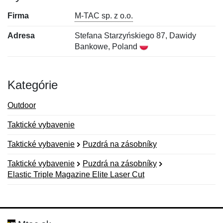
Firma
M-TAC sp. z o.o.
Adresa
Stefana Starzyńskiego 87, Dawidy
Bankowe, Poland
Kategórie
Outdoor
Taktické vybavenie
Taktické vybavenie
Puzdrá na zásobníky
Taktické vybavenie
Puzdrá na zásobníky
Elastic Triple Magazine Elite Laser Cut
Nová recenzia
Nová otázka
Hodnotenie:
Meno:
*
*