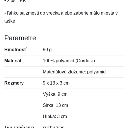
• zips YKK
• ľahko sa zmestí do vrecka alebo zaberie málo miesta v
taške
Parametre
Hmotnosť
90 g
Materiál
100% polyamid (Cordura)
Materiálové zloženie: polyamid
Rozmery
9 x 13 x 3 cm
Výška: 9 cm
Šírka: 13 cm
Hĺbka: 3 cm
Typ zapínania
suchý zips