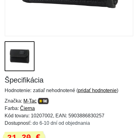
Špecifikácia
Hodnotenie:
zatiaľ nehodnotené (
pridať hodnotenie
)
Značka:
M-Tac
Farba:
Čierna
Kód tovaru: 10207002, EAN: 5903886830257
Dostupnosť:
do 6-10 dní od objednania
21,20 €