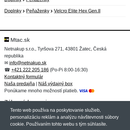
Doplnky
Peňaženky
Velcro Elite Hex Gen.II
Nová recenzia
Nová otázka
Hodnotenie:
Meno:
*
*
Mtac.sk
Netnakup s.r.o., Tyršova 271, 43801 Žatec, Česká
republika
Meno:
E-mail:
*
*
✉
info@netnakup.sk
☎
+421 222 205 186
(Po-Pi 8:00-16:30)
Kontaktný formulár
Naša predajňa
|
Náš výdajný box
E-mail:
*
Ponúkame mnoho možností platieb.
Správa
*
Zákaznícky servis
Tento web používa na poskytovanie služieb,
Novinky emailom
personalizáciu reklám a analýzu návštevnosti súbory
Správa
*
cookie. Používaním tohto webu s tým súhlasíte.