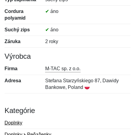
Cordura
✔
áno
polyamid
Suchý zips
✔
áno
Záruka
2 roky
Výrobca
Firma
M-TAC sp. z o.o.
Adresa
Stefana Starzyńskiego 87, Dawidy
Bankowe, Poland
Kategórie
Doplnky
Doplnky
Peňaženky