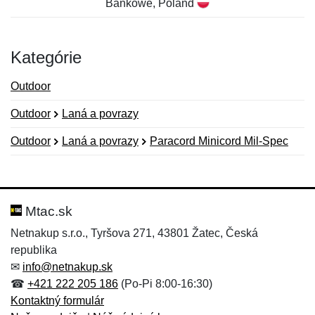
Bankowe, Poland
Kategórie
Outdoor
Outdoor
Laná a povrazy
Outdoor
Laná a povrazy
Paracord Minicord Mil-Spec
Nová recenzia
Nová otázka
Hodnotenie:
Meno:
*
*
Mtac.sk
Netnakup s.r.o., Tyršova 271, 43801 Žatec, Česká
republika
Meno:
E-mail:
*
*
✉
info@netnakup.sk
☎
+421 222 205 186
(Po-Pi 8:00-16:30)
Kontaktný formulár