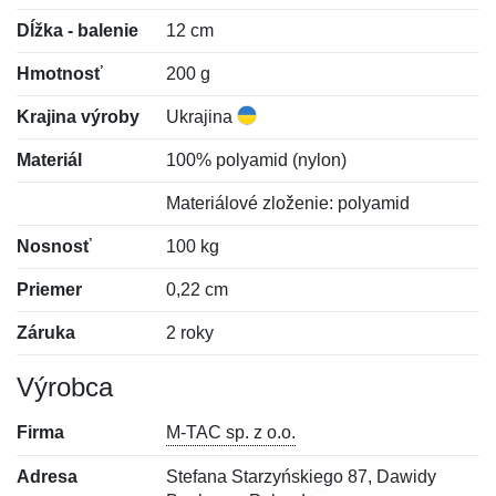
Dĺžka - balenie
12 cm
Hmotnosť
200 g
Krajina výroby
Ukrajina
Materiál
100% polyamid (nylon)
Materiálové zloženie: polyamid
Nosnosť
100 kg
Priemer
0,22 cm
Záruka
2 roky
Výrobca
Firma
M-TAC sp. z o.o.
Adresa
Stefana Starzyńskiego 87, Dawidy