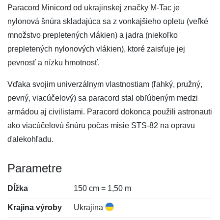
Paracord Minicord od ukrajinskej značky M-Tac je
nylonová šnúra skladajúca sa z vonkajšieho opletu (veľké
množstvo prepletených vlákien) a jadra (niekoľko
prepletených nylonových vlákien), ktoré zaisťuje jej
pevnosť a nízku hmotnosť.
Vďaka svojim univerzálnym vlastnostiam (ľahký, pružný,
pevný, viacúčelový) sa paracord stal obľúbeným medzi
armádou aj civilistami. Paracord dokonca použili astronauti
ako viacúčelovú šnúru počas misie STS-82 na opravu
ďalekohľadu.
Parametre
Dĺžka
150 cm = 1,50 m
Krajina výroby
Ukrajina