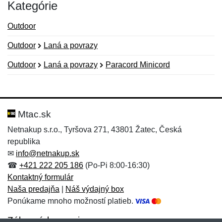
Kategórie
Outdoor
Outdoor
Laná a povrazy
Outdoor
Laná a povrazy
Paracord Minicord
Nová recenzia
Nová otázka
Hodnotenie:
Meno:
*
*
Mtac.sk
Netnakup s.r.o., Tyršova 271, 43801 Žatec, Česká
republika
Meno:
E-mail:
*
*
✉
info@netnakup.sk
☎
+421 222 205 186
(Po-Pi 8:00-16:30)
Kontaktný formulár
Naša predajňa
|
Náš výdajný box
E-mail:
*
Ponúkame mnoho možností platieb.
Správa
*
Zákaznícky servis