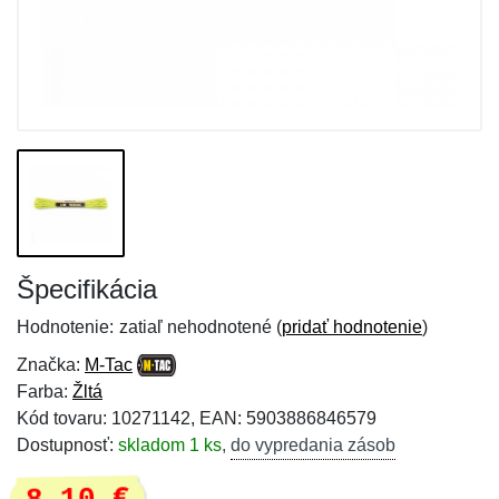
Špecifikácia
Hodnotenie:
zatiaľ nehodnotené (
pridať hodnotenie
)
Značka:
M-Tac
Farba:
Žltá
Kód tovaru: 10271142, EAN: 5903886846579
Dostupnosť:
skladom 1 ks
,
do vypredania zásob