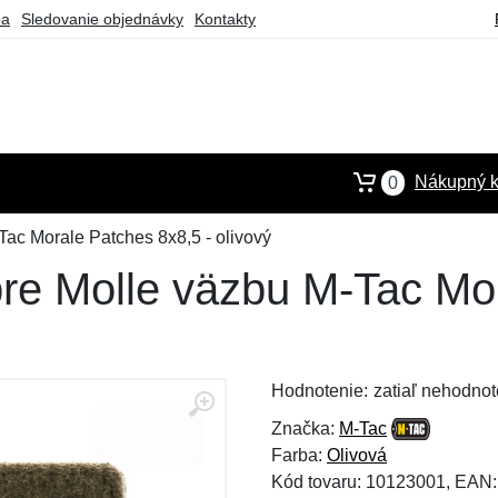
ba
Sledovanie objednávky
Kontakty
Nákupný k
0
Tac Morale Patches 8x8,5 - olivový
pre Molle väzbu M-Tac Mo
Hodnotenie:
zatiaľ nehodnot
Značka:
M-Tac
Farba:
Olivová
Kód tovaru: 10123001, EAN