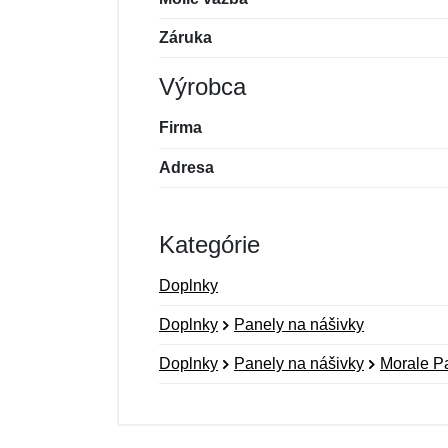
Záruka
Výrobca
Firma
Adresa
Kategórie
Doplnky
Doplnky
Panely na nášivky
Doplnky
Panely na nášivky
Morale P
Nová recenzia
Nová otázka