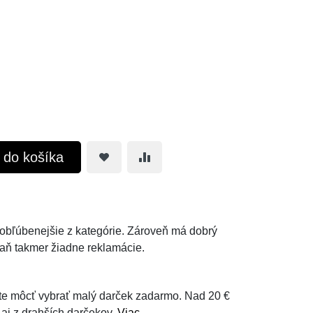
ť do košíka
ajobľúbenejšie z kategórie. Zároveň má dobrý
aň takmer žiadne reklamácie.
e môcť vybrať malý darček zadarmo. Nad 20 €
 aj z drahších darčekov.
Viac...