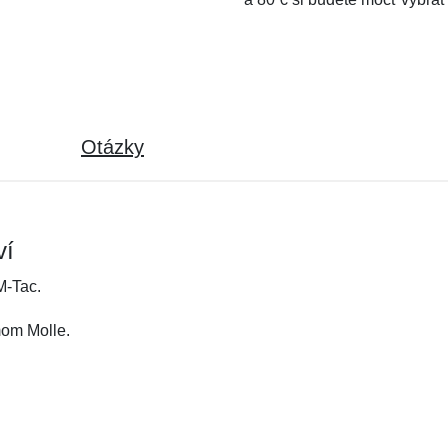
Otázky
ví
M-Tac.
mom Molle.