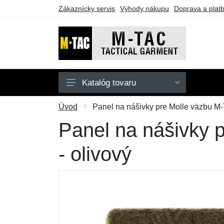
Zákaznícky servis
Výhody nákupu
Doprava a plat
Katalóg tovaru
Pánske
Úvod
Panel na nášivky pre Molle väzbu M-
Dámske
Panel na nášivky 
Doplnky
- olivový
Obuv a ponožky
Outdoor
Taktické vybavenie
Darčekové poukazy