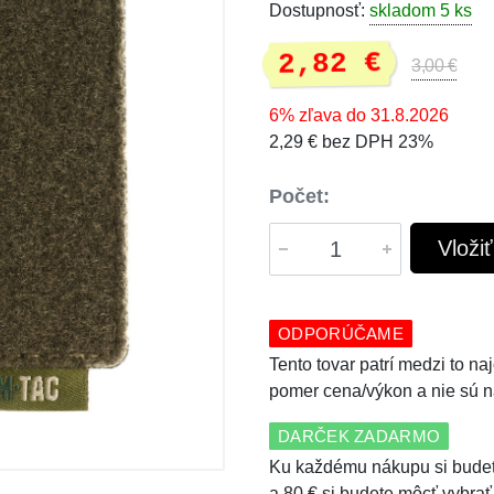
Dostupnosť:
skladom 5 ks
2,82 €
3,00 €
6% zľava do 31.8.2026
2,29 € bez DPH 23%
Počet:
Vloži
ODPORÚČAME
Tento tovar patrí medzi to n
pomer cena/výkon a nie sú n
DARČEK ZADARMO
Ku každému nákupu si budet
a 80 € si budete môcť vybrať