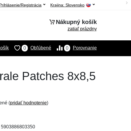
Prihlásenie/Registrácia
Krajina:
Slovensko
Nákupný košík
zatiaľ prázdny
ošík
Obľúbené
Porovnanie
0
0
rale Patches 8x8,5
ené (
pridať hodnotenie
)
: 5903886803350