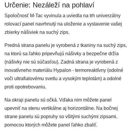
Určenie: Nezáleží na pohlaví
Spoločnosť M-Tac vyvinula a uviedla na trh univerzálny
rolovací panel navrhnutý na uloženie a vystavenie vašej
zbierky nášiviek na suchý zips.
Predná strana panelu je vyrobená z tkaniny na suchý zips,
na ktorú sa ľahko pripevňujú nášivky a bezpečne držia
(nášivky nie sú súčasťou). Zadná strana je vyrobená z
inovatívneho materiálu Hypalon - termoreaktívny (odolné
voči ultrafialovému svetlu a vysokým teplotám) a odolné
proti opotrebovaniu.
Na okraji panelu sú očká. Vďaka nim môžete panel
upevniť na stenu vertikálne aj horizontálne. Na bočnej
strane panelu sú popruhy so všitými suchými zipsami,
pomocou ktorých môžete panel ľahko zbaliť.