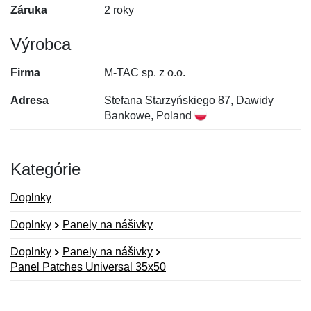
Záruka
2 roky
Výrobca
Firma
M-TAC sp. z o.o.
Adresa
Stefana Starzyńskiego 87, Dawidy
Bankowe, Poland
Kategórie
Doplnky
Doplnky
Panely na nášivky
Doplnky
Panely na nášivky
Panel Patches Universal 35x50
Nová recenzia
Nová otázka