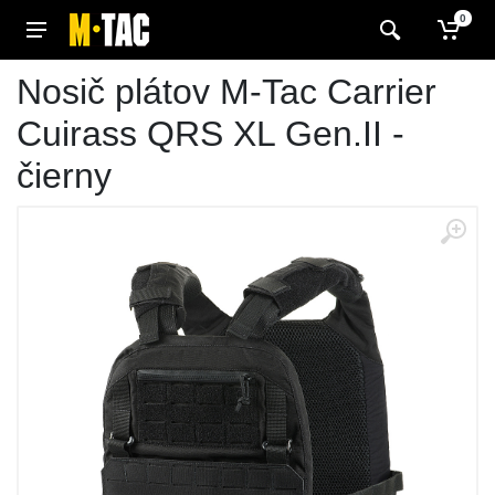
0
Nosič plátov M-Tac Carrier
Cuirass QRS XL Gen.II -
čierny