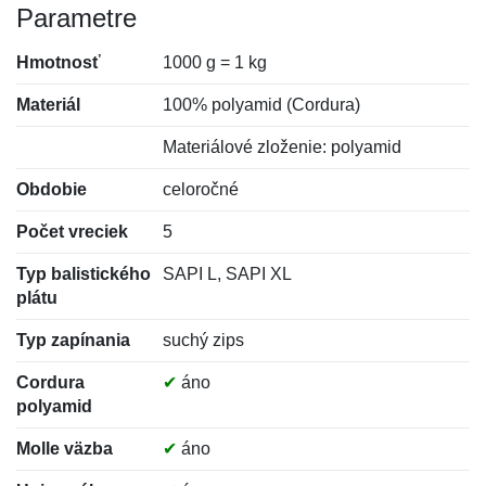
Parametre
Hmotnosť
1000 g = 1 kg
Materiál
100% polyamid (Cordura)
Materiálové zloženie: polyamid
Obdobie
celoročné
Počet vreciek
5
Typ balistického
SAPI L, SAPI XL
plátu
Typ zapínania
suchý zips
Cordura
✔
áno
polyamid
Molle väzba
✔
áno