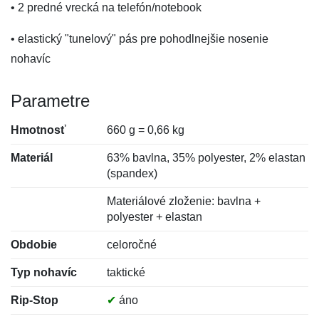
• 2 predné vrecká na telefón/notebook
• elastický "tunelový" pás pre pohodlnejšie nosenie
nohavíc
Parametre
Hmotnosť
660 g = 0,66 kg
Materiál
63% bavlna, 35% polyester, 2% elastan
(spandex)
Materiálové zloženie: bavlna +
polyester + elastan
Obdobie
celoročné
Typ nohavíc
taktické
Rip-Stop
✔
áno