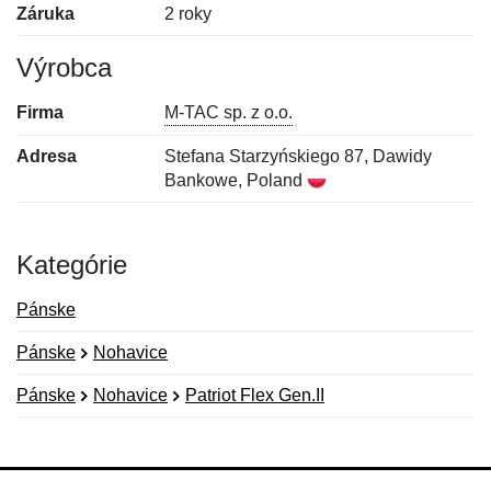
Záruka
2 roky
Výrobca
Firma
M-TAC sp. z o.o.
Adresa
Stefana Starzyńskiego 87, Dawidy
Bankowe, Poland
Kategórie
Pánske
Pánske
Nohavice
Pánske
Nohavice
Patriot Flex Gen.II
Nová recenzia
Nová otázka
Hodnotenie:
Meno:
*
*