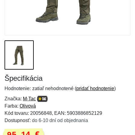
Špecifikácia
Hodnotenie:
zatiaľ nehodnotené (
pridať hodnotenie
)
Značka:
M-Tac
Farba:
Olivová
Kód tovaru: 20056848, EAN: 5903886852129
Dostupnosť:
do 6-10 dní od objednania
95,14 €