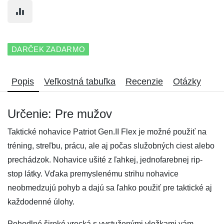
DARČEK ZADARMO
Popis
Veľkostná tabuľka
Recenzie
Otázky
Určenie: Pre mužov
Taktické nohavice Patriot Gen.II Flex je možné použiť na
tréning, streľbu, prácu, ale aj počas služobných ciest alebo
prechádzok. Nohavice ušité z ľahkej, jednofarebnej rip-
stop látky. Vďaka premyslenému strihu nohavice
neobmedzujú pohyb a dajú sa ľahko použiť pre taktické aj
každodenné úlohy.
Pohodlné široké vrecká s vystuženými vložkami vám