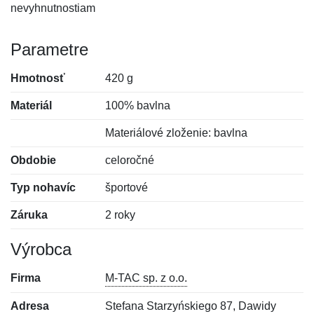
nevyhnutnostiam
Parametre
Hmotnosť
420 g
Materiál
100% bavlna
Materiálové zloženie: bavlna
Obdobie
celoročné
Typ nohavíc
športové
Záruka
2 roky
Výrobca
Firma
M-TAC sp. z o.o.
Adresa
Stefana Starzyńskiego 87, Dawidy