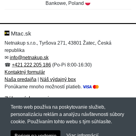
Bankowe, Poland
Nová recenzia
Nová otázka
Hodnotenie:
Meno:
*
*
Mtac.sk
Netnakup s.r.o., Tyršova 271, 43801 Žatec, Česká
republika
Meno:
E-mail:
*
*
✉
info@netnakup.sk
☎
+421 222 205 186
(Po-Pi 8:00-16:30)
Kontaktný formulár
Naša predajňa
|
Náš výdajný box
E-mail:
*
Ponúkame mnoho možností platieb.
Správa
*
Zákaznícky servis
Tento web používa na poskytovanie služieb,
Novinky emailom
personalizáciu reklám a analýzu návštevnosti súbory
Správa
*
cookie. Používaním tohto webu s tým súhlasíte.
Copyright © 2007-2026 (19 rokov s vami)
Netnakup.sk
&
Viac informácií
Beriem na vedomie