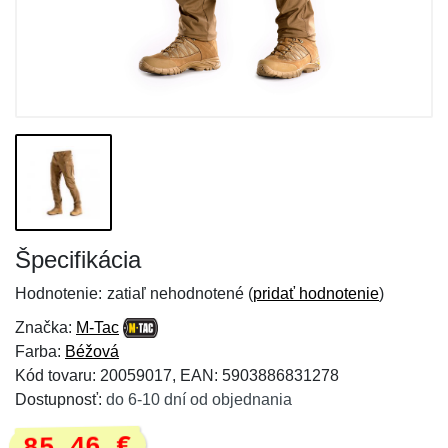
Špecifikácia
Hodnotenie:
zatiaľ nehodnotené (
pridať hodnotenie
)
Značka:
M-Tac
Farba:
Béžová
Kód tovaru: 20059017, EAN: 5903886831278
Dostupnosť:
do 6-10 dní od objednania
85,46 €