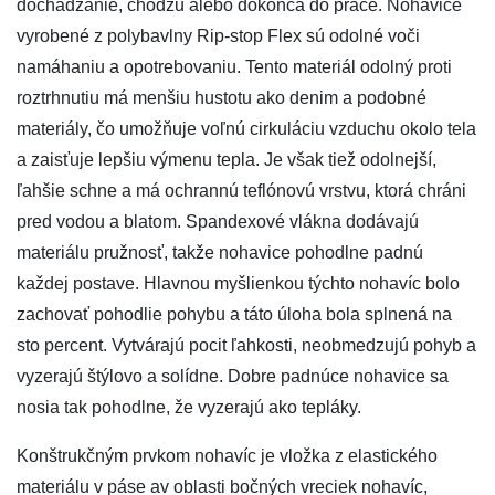
dochádzanie, chôdzu alebo dokonca do práce. Nohavice
vyrobené z polybavlny Rip-stop Flex sú odolné voči
namáhaniu a opotrebovaniu. Tento materiál odolný proti
roztrhnutiu má menšiu hustotu ako denim a podobné
materiály, čo umožňuje voľnú cirkuláciu vzduchu okolo tela
a zaisťuje lepšiu výmenu tepla. Je však tiež odolnejší,
ľahšie schne a má ochrannú teflónovú vrstvu, ktorá chráni
pred vodou a blatom. Spandexové vlákna dodávajú
materiálu pružnosť, takže nohavice pohodlne padnú
každej postave. Hlavnou myšlienkou týchto nohavíc bolo
zachovať pohodlie pohybu a táto úloha bola splnená na
sto percent. Vytvárajú pocit ľahkosti, neobmedzujú pohyb a
vyzerajú štýlovo a solídne. Dobre padnúce nohavice sa
nosia tak pohodlne, že vyzerajú ako tepláky.
Konštrukčným prvkom nohavíc je vložka z elastického
materiálu v páse av oblasti bočných vreciek nohavíc,