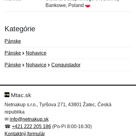
Bankowe, Poland
Kategórie
Pánske
Pánske
Nohavice
Pánske
Nohavice
Conquistador
Nová recenzia
Nová otázka
Hodnotenie:
Meno:
*
*
Mtac.sk
Netnakup s.r.o., Tyršova 271, 43801 Žatec, Česká
republika
Meno:
E-mail:
*
*
✉
info@netnakup.sk
☎
+421 222 205 186
(Po-Pi 8:00-16:30)
Kontaktný formulár