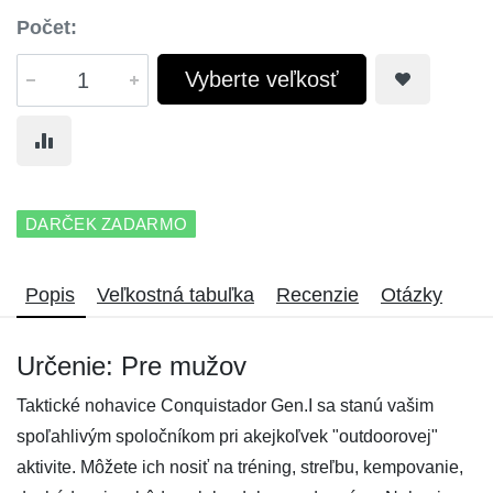
Počet:
Vyberte veľkosť
DARČEK ZADARMO
Popis
Veľkostná tabuľka
Recenzie
Otázky
Určenie: Pre mužov
Taktické nohavice Conquistador Gen.I sa stanú vašim
spoľahlivým spoločníkom pri akejkoľvek "outdoorovej"
aktivite. Môžete ich nosiť na tréning, streľbu, kempovanie,