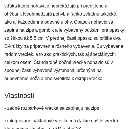
vďaka ktorej nohavice neprekážajú pri predklone a
ohýbaní. Neobmedzujú pohyb a ľahko zvládnu taktické,
ako aj každodenné odevné úlohy. Opasok nohavíc sa
zapína na zips a gombík a je vybavený pútkami pre opasky
so šírkou až 5,5 cm. V prednej časti opasku sú prišité dva
D-krúžky na pripevnenie rôzneho vybavenia. Sú vybavené
radom vreciek, a to ako praktických, tak aj špeciálnych:
celkom osem. Štandardné bočné vrecká nohavíc sú v
spodnej časti vybavené výstuhami, určenými na
pripevnenie noža alebo svietidla k okraju vrecka.
Vlastnosti
• zadné rozparkové vrecká sa zapínajú na zips
• integrované nákladové vrecko má ďalšie našité vrecko,
ktoré pojme zásobník na M4 alebo AK