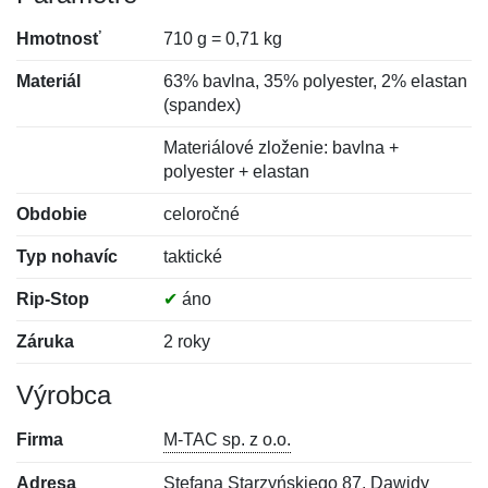
Hmotnosť
710 g = 0,71 kg
Materiál
63% bavlna, 35% polyester, 2% elastan
(spandex)
Materiálové zloženie: bavlna +
polyester + elastan
Obdobie
celoročné
Typ nohavíc
taktické
Rip-Stop
✔
áno
Záruka
2 roky
Výrobca
Firma
M-TAC sp. z o.o.
Adresa
Stefana Starzyńskiego 87, Dawidy