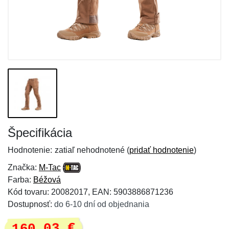
Špecifikácia
Hodnotenie:
zatiaľ nehodnotené (
pridať hodnotenie
)
Značka:
M-Tac
Farba:
Béžová
Kód tovaru: 20082017, EAN: 5903886871236
Dostupnosť:
do 6-10 dní od objednania
160,03 €