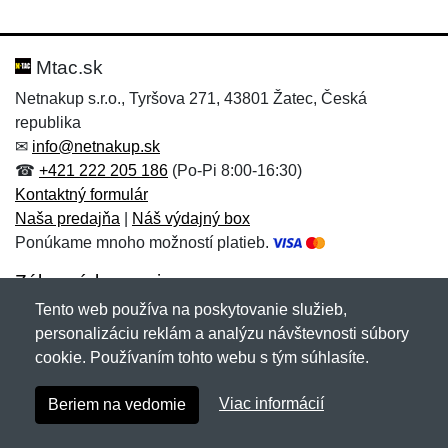
Nová recenzia
Nová otázka
Hodnotenie:
Meno:
*
*
Mtac.sk
Netnakup s.r.o., Tyršova 271, 43801 Žatec, Česká
republika
Meno:
E-mail:
*
*
✉
info@netnakup.sk
☎
+421 222 205 186
(Po-Pi 8:00-16:30)
Kontaktný formulár
Naša predajňa
|
Náš výdajný box
E-mail:
*
Ponúkame mnoho možností platieb.
Správa
*
Zákaznícky servis
Tento web používa na poskytovanie služieb,
Novinky emailom
personalizáciu reklám a analýzu návštevnosti súbory
Správa
*
cookie. Používaním tohto webu s tým súhlasíte.
Copyright © 2007-2026 (19 rokov s vami)
Netnakup.sk
&
Viac informácií
Beriem na vedomie
NetIQ
. Všetky práva vyhradené.
Pridať