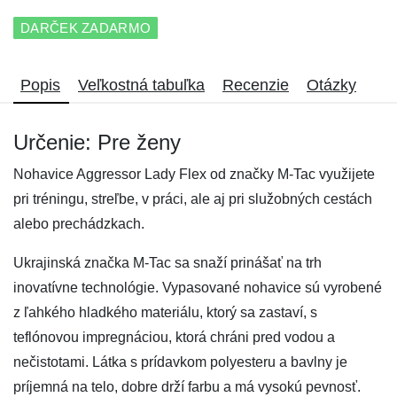
DARČEK ZADARMO
Popis
Veľkostná tabuľka
Recenzie
Otázky
Určenie: Pre ženy
Nohavice Aggressor Lady Flex od značky M-Tac využijete
pri tréningu, streľbe, v práci, ale aj pri služobných cestách
alebo prechádzkach.
Ukrajinská značka M-Tac sa snaží prinášať na trh
inovatívne technológie. Vypasované nohavice sú vyrobené
z ľahkého hladkého materiálu, ktorý sa zastaví, s
teflónovou impregnáciou, ktorá chráni pred vodou a
nečistotami. Látka s prídavkom polyesteru a bavlny je
príjemná na telo, dobre drží farbu a má vysokú pevnosť.