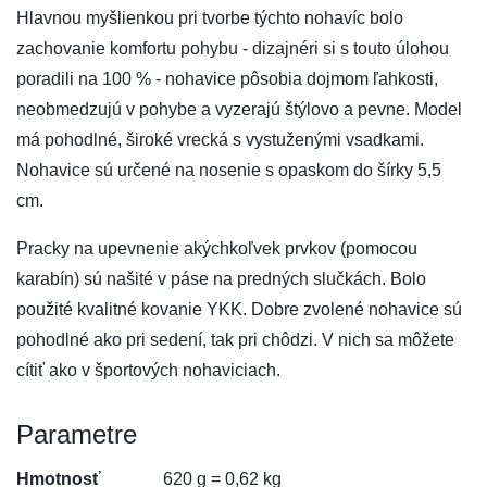
Hlavnou myšlienkou pri tvorbe týchto nohavíc bolo
zachovanie komfortu pohybu - dizajnéri si s touto úlohou
poradili na 100 % - nohavice pôsobia dojmom ľahkosti,
neobmedzujú v pohybe a vyzerajú štýlovo a pevne. Model
má pohodlné, široké vrecká s vystuženými vsadkami.
Nohavice sú určené na nosenie s opaskom do šírky 5,5
cm.
Pracky na upevnenie akýchkoľvek prvkov (pomocou
karabín) sú našité v páse na predných slučkách. Bolo
použité kvalitné kovanie YKK. Dobre zvolené nohavice sú
pohodlné ako pri sedení, tak pri chôdzi. V nich sa môžete
cítiť ako v športových nohaviciach.
Parametre
Hmotnosť
620 g = 0,62 kg