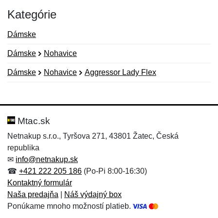
Kategórie
Dámske
Dámske
Nohavice
Dámske
Nohavice
Aggressor Lady Flex
Nová recenzia
Nová otázka
Hodnotenie:
Meno:
*
*
Mtac.sk
Netnakup s.r.o., Tyršova 271, 43801 Žatec, Česká
republika
Meno:
E-mail:
*
*
✉
info@netnakup.sk
☎
+421 222 205 186
(Po-Pi 8:00-16:30)
Kontaktný formulár
Naša predajňa
|
Náš výdajný box
E-mail:
*
Ponúkame mnoho možností platieb.
Správa
*