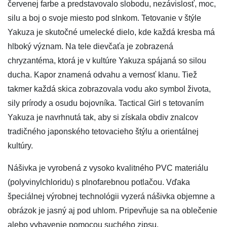
červenej farbe a predstavovalo slobodu, nezávislosť, moc,
silu a boj o svoje miesto pod slnkom. Tetovanie v štýle
Yakuza je skutočné umelecké dielo, kde každá kresba má
hlboký význam. Na tele dievčaťa je zobrazená
chryzantéma, ktorá je v kultúre Yakuza spájaná so silou
ducha. Kapor znamená odvahu a vernosť klanu. Tiež
takmer každá skica zobrazovala vodu ako symbol života,
sily prírody a osudu bojovníka. Tactical Girl s tetovaním
Yakuza je navrhnutá tak, aby si získala obdiv znalcov
tradičného japonského tetovacieho štýlu a orientálnej
kultúry.
Nášivka je vyrobená z vysoko kvalitného PVC materiálu
(polyvinylchloridu) s plnofarebnou potlačou. Vďaka
špeciálnej výrobnej technológii vyzerá nášivka objemne a
obrázok je jasný aj pod uhlom. Pripevňuje sa na oblečenie
alebo vybavenie pomocou suchého zipsu.