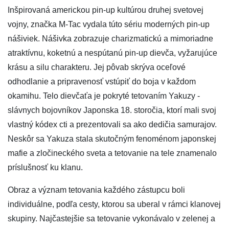
Inšpirovaná americkou pin-up kultúrou druhej svetovej
vojny, značka M-Tac vydala túto sériu moderných pin-up
nášiviek. Nášivka zobrazuje charizmatickú a mimoriadne
atraktívnu, koketnú a nespútanú pin-up dievča, vyžarujúce
krásu a silu charakteru. Jej pôvab skrýva oceľové
odhodlanie a pripravenosť vstúpiť do boja v každom
okamihu. Telo dievčaťa je pokryté tetovaním Yakuzy -
slávnych bojovníkov Japonska 18. storočia, ktorí mali svoj
vlastný kódex cti a prezentovali sa ako dedičia samurajov.
Neskôr sa Yakuza stala skutočným fenoménom japonskej
mafie a zločineckého sveta a tetovanie na tele znamenalo
príslušnosť ku klanu.
Obraz a význam tetovania každého zástupcu boli
individuálne, podľa cesty, ktorou sa uberal v rámci klanovej
skupiny. Najčastejšie sa tetovanie vykonávalo v zelenej a