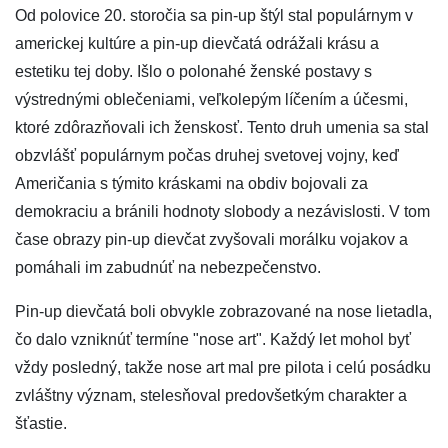
Od polovice 20. storočia sa pin-up štýl stal populárnym v
americkej kultúre a pin-up dievčatá odrážali krásu a
estetiku tej doby. Išlo o polonahé ženské postavy s
výstrednými oblečeniami, veľkolepým líčením a účesmi,
ktoré zdôrazňovali ich ženskosť. Tento druh umenia sa stal
obzvlášť populárnym počas druhej svetovej vojny, keď
Američania s týmito kráskami na obdiv bojovali za
demokraciu a bránili hodnoty slobody a nezávislosti. V tom
čase obrazy pin-up dievčat zvyšovali morálku vojakov a
pomáhali im zabudnúť na nebezpečenstvo.
Pin-up dievčatá boli obvykle zobrazované na nose lietadla,
čo dalo vzniknúť termíne "nose art". Každý let mohol byť
vždy posledný, takže nose art mal pre pilota i celú posádku
zvláštny význam, stelesňoval predovšetkým charakter a
šťastie.