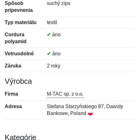
Spôsob
suchý zips
pripevnenia
Typ materiálu
textil
Cordura
✔
áno
polyamid
Vetruodolné
✔
áno
Záruka
2 roky
Výrobca
Firma
M-TAC sp. z o.o.
Adresa
Stefana Starzyńskiego 87, Dawidy
Bankowe, Poland
Kategórie