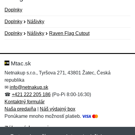
Doplnky
Doplnky
Nášivky
Doplnky
Nášivky
Raven Flag Cutout
Nová recenzia
Nová otázka
Hodnotenie:
Meno:
*
*
Mtac.sk
Netnakup s.r.o., Tyršova 271, 43801 Žatec, Česká
republika
Meno:
E-mail:
*
*
✉
info@netnakup.sk
☎
+421 222 205 186
(Po-Pi 8:00-16:30)
Kontaktný formulár
Naša predajňa
|
Náš výdajný box
E-mail:
*
Ponúkame mnoho možností platieb.
Správa
*
Zákaznícky servis