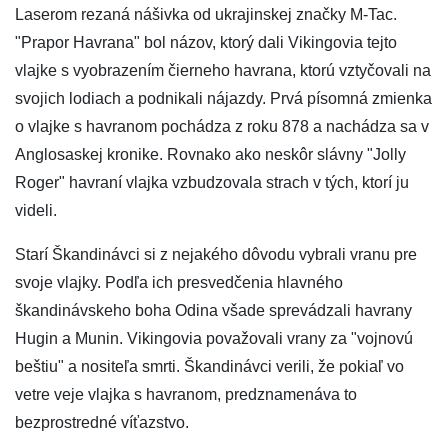
Laserom rezaná nášivka od ukrajinskej značky M-Tac.
"Prapor Havrana" bol názov, ktorý dali Vikingovia tejto
vlajke s vyobrazením čierneho havrana, ktorú vztyčovali na
svojich lodiach a podnikali nájazdy. Prvá písomná zmienka
o vlajke s havranom pochádza z roku 878 a nachádza sa v
Anglosaskej kronike. Rovnako ako neskôr slávny "Jolly
Roger" havraní vlajka vzbudzovala strach v tých, ktorí ju
videli.
Starí Škandinávci si z nejakého dôvodu vybrali vranu pre
svoje vlajky. Podľa ich presvedčenia hlavného
škandinávskeho boha Odina všade sprevádzali havrany
Hugin a Munin. Vikingovia považovali vrany za "vojnovú
beštiu" a nositeľa smrti. Škandinávci verili, že pokiaľ vo
vetre veje vlajka s havranom, predznamenáva to
bezprostredné víťazstvo.